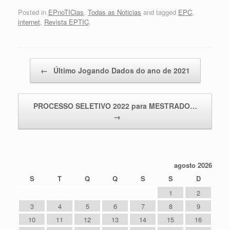
Posted in
EPnoTICias
,
Todas as Noticias
and tagged
EPC
,
internet
,
Revista EPTIC
.
Post navigation
←
Último Jogando Dados do ano de 2021
PROCESSO SELETIVO 2022 para MESTRADO…
→
agosto 2026
S
T
Q
Q
S
S
D
1
2
3
4
5
6
7
8
9
10
11
12
13
14
15
16