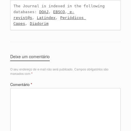
The Journal is indexed in the following 
databases: 
DOAJ
, 
EBSCO
,
 e-
revist@s
, 
Latindex
, 
Periódicos 
Capes
, 
Diadorim
Deixe um comentário
O seu endereço de e-mail não será publicado.
Campos obrigatórios são
marcados com
*
Comentário
*