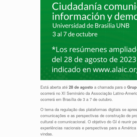
Está aberta até
28 de agosto
a chamada para o
Grup
ocorrerá no XI Seminário da Associação Latino-Amer
ocorrerá em Brasília de 3 a 7 de outubro.
O tema da regulação das plataformas digitais se apr
comunicações e as perspectivas de construção de pro
cultural e comunicacional. O objetivo do GI é reunir p
experiências nacionais e perspectivas para a América
vindas.