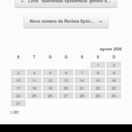
←
Livro “Subversão Epistêmica: gênero e…
Novo número da Revista Eptic…
→
agosto 2026
S
T
Q
Q
S
S
D
1
2
3
4
5
6
7
8
9
10
11
12
13
14
15
16
17
18
19
20
21
22
23
24
25
26
27
28
29
30
31
« jan