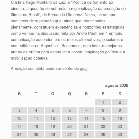
Cristina Rego Monteiro da Luz; e “Política de fomento ao
cinema: a questão do estímulo à regionalização da produção de
filmes no Brasil”, de Fernando Gimenez. Neles, há sempre
caminhos de superação que, ainda que não trilhados
plenamente, constituem experiências e horizontes estratégicos,
como vemos na discussão feita por André Pasti em “Território,
comunicação ascendente e os meios alternativos, populares e
comunitários na Argentina”. Buscamos, com isso, manejar as
armas da crítica para estimular a nossa imaginação política e a
mobilização coletiva.
A edição completa pode ser conferida
aqui
.
agosto 2026
S
T
Q
Q
S
S
D
1
2
3
4
5
6
7
8
9
10
11
12
13
14
15
16
17
18
19
20
21
22
23
24
25
26
27
28
29
30