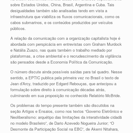
sobre Estados Unidos, China, Brasil, Argentina e Cuba. Tais
desigualdades também são analisadas tendo em vista a
infraestrutura que viabiliza os fluxos comunicacionais, como os
cabos submarinos, e os conteúdos produzidos por veículos
públicos.
A relação da comunicação com a organização capitalista hoje é
abordada com perspicácia em entrevistas com Graham Murdock
e Natália Zuazo, nas quais também o trabalho mediado por
plataformas, a crise ambiental e o recrudescimento da vigilância
são pensados desde a Economia Política da Comunicação.
O número discute ainda possíveis saídas para tal quadro. Nesse
sentido, a EPTIC publica pela primeira vez no Brasil o texto de
Jean d’Arcy, traduzido por Edgard Rebouças, que antecipou a
formulação sobre direito à comunicação décadas atrás,
culminando em sua proposição no conhecido Relatório McBride.
Os problemas do tempo presente também são discutidos na
seção Artigos e Ensaios, como nos textos “Governo Eletrônico e
Neoliberalismo: arquétipo das limitações da interatividade cidadã
no modelo Brasileiro”, de Dario Azevedo Nogueira Junior; “O
Desmonte da Participação Social na EBC”, de Akemi Nitahara,