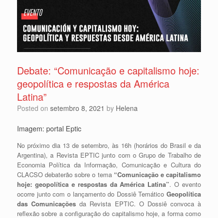
Debate: “Comunicação e capitalismo hoje:
geopolítica e respostas da América
Latina”
Posted on
setembro 8, 2021
by
Helena
Imagem: portal Eptic
No próximo dia 13 de setembro, às 16h (horários do Brasil e da
Argentina), a Revista EPTIC junto com o Grupo de Trabalho de
Economia Política da Informação, Comunicação e Cultura do
CLACSO debaterão sobre o tema
“
Comunicação e capitalismo
hoje: geopolítica e respostas da América Latina”
. O evento
ocorre junto com o lançamento do Dossiê Temático
Geopolítica
das Comunicações
da Revista EPTIC. O Dossiê convoca à
reflexão sobre a configuração do capitalismo hoje, a forma como