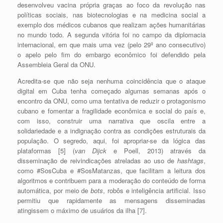
desenvolveu vacina própria graças ao foco da revolução nas
políticas sociais, nas biotecnologias e na medicina social a
exemplo dos médicos cubanos que realizam ações humanitárias
no mundo todo. A segunda vitória foi no campo da diplomacia
internacional, em que mais uma vez (pelo 29º ano consecutivo)
o apelo pelo fim do embargo econômico foi defendido pela
Assembleia Geral da ONU.
Acredita-se que não seja nenhuma coincidência que o ataque
digital em Cuba tenha começado algumas semanas após o
encontro da ONU, como uma tentativa de reduzir o protagonismo
cubano e fomentar a fragilidade econômica e social do país e,
com isso, construir uma narrativa que oscila entre a
solidariedade e a indignação contra as condições estruturais da
população. O segredo, aqui, foi apropriar-se da lógica das
plataformas [5]
(
van Dijck
e Poell, 2013)
através da
disseminação de reivindicações atreladas ao uso de
hashtags
,
como #SosCuba e #SosMatanzas, que facilitam a leitura dos
algoritmos e contribuem para a moderação do conteúdo de forma
automática, por meio de
bots
, robôs e inteligência artificial. Isso
permitiu que rapidamente as mensagens disseminadas
atingissem o máximo de usuários da ilha [7].