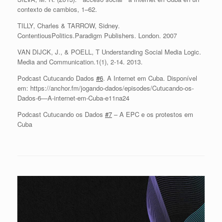
contexto de cambios, 1–62.
TILLY, Charles & TARROW, Sidney.
ContentiousPolitics.Paradigm Publishers. London. 2007
VAN DIJCK, J., & POELL, T Understanding Social Media Logic.
Media and Communication.1(1), 2-14. 2013.
Podcast Cutucando Dados
#6
. A Internet em Cuba. Disponível
em: https://anchor.fm/jogando-dados/episodes/Cutucando-os-
Dados-6—A-internet-em-Cuba-e11na24
Podcast Cutucando os Dados
#7
– A EPC e os protestos em
Cuba