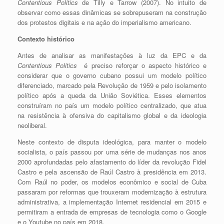
Contentious Politics
de Tilly e Tarrow (2007). No intuito de
observar como essas dinâmicas se sobrepuseram na construção
dos protestos digitais e na ação do imperialismo americano.
Contexto histórico
Antes de analisar as manifestações à luz da EPC e da
Contentious Politics
é
preciso reforçar o aspecto histórico e
considerar que o governo cubano possui um modelo político
diferenciado, marcado pela Revolução de 1959 e pelo isolamento
político após a queda da União Soviética. Esses elementos
construíram no país um modelo político centralizado, que atua
na resistência à ofensiva do capitalismo global e da ideologia
neoliberal.
Neste contexto de disputa ideológica, para manter o modelo
socialista, o país passou por uma série de mudanças nos anos
2000 aprofundadas pelo afastamento do líder da revolução Fidel
Castro e pela ascensão de Raúl Castro à presidência em 2013.
Com Raúl no poder, os modelos econômico e social de Cuba
passaram por reformas que trouxeram modernização à estrutura
administrativa, a implementação Internet residencial em 2015 e
permitiram a entrada de empresas de tecnologia como o Google
e o Youtube no país em 2018.