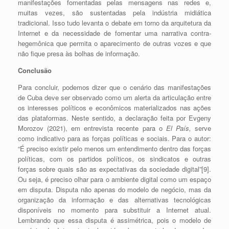
manifestações fomentadas pelas mensagens nas redes e,
muitas vezes, são sustentadas pela indústria midiática
tradicional. Isso tudo levanta o debate em torno da arquitetura da
Internet e da necessidade de fomentar uma narrativa contra-
hegemônica que permita o aparecimento de outras vozes e que
não fique presa às bolhas de informação.
Conclusão
Para concluir, podemos dizer que o cenário das manifestações
de Cuba deve ser observado como um alerta da articulação entre
os interesses políticos e econômicos materializados nas ações
das plataformas. Neste sentido, a declaração feita por
Evgeny
Morozov (2021), em entrevista recente para o
El País,
serve
como indicativo para as forças políticas e sociais. Para o autor:
“É preciso existir pelo menos um entendimento dentro das forças
políticas, com os partidos políticos, os sindicatos e outras
forças sobre quais são as expectativas da sociedade digital”[9].
Ou seja, é preciso olhar para o ambiente digital como um espaço
em disputa. Disputa não apenas do modelo de negócio, mas da
organização da informação e das alternativas tecnológicas
disponíveis no momento para substituir a Internet atual.
Lembrando que essa
disputa é assimétrica, pois o modelo
de