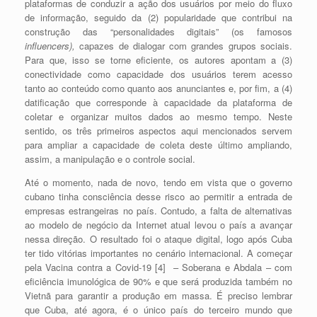
plataformas de conduzir a ação dos u
suários por meio do fluxo
de informação, seguido da (2) popularidade que contribui na
construção das “personalidades digitais” (os famosos
influencers),
capazes de dialogar com grandes grupos sociais.
Para que, isso se torne eficiente, os autores apontam a (3)
conectividade como capacidade dos usuários terem acesso
tanto ao conteúdo como quanto aos anunciantes e, por fim, a (4)
datificação que corresponde à capacidade da plataforma de
coletar e organizar muitos dados ao mesmo tempo. Neste
sentido, os três primeiros aspectos aqui mencionados servem
para ampliar a capacidade de coleta deste último ampliando,
assim, a manipulação e o controle social.
Até o momento, nada de novo, tendo em vista que o governo
cubano tinha consciência desse risco ao permitir a entrada de
empresas estrangeiras no país. Contudo, a falta de alternativas
ao modelo de negócio da Internet atual levou o país a avançar
nessa direção. O resultado foi o ataque digital, logo após Cuba
ter tido vitórias importantes no cenário internacional. A começar
pela Vacina contra a Covid-19 [4]
– Soberana e Abdala – com
eficiência imunológica de 90% e que será produzida também no
Vietnã para garantir a produção em massa. É preciso lembrar
que Cuba, até agora, é o único país do terceiro mundo que