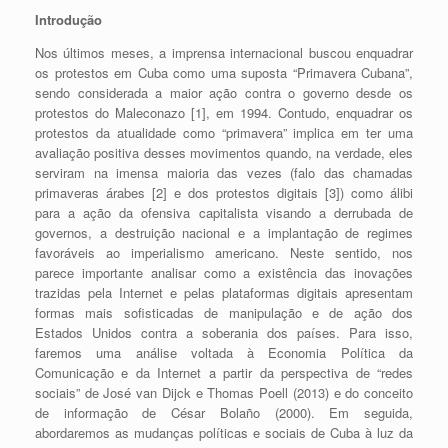
Introdução
Nos últimos meses, a imprensa internacional buscou enquadrar
os protestos em Cuba como uma suposta “Primavera Cubana”,
sendo considerada a maior ação contra o governo desde os
protestos
do Maleconazo [1]
, em 1994. Contudo, enquadrar os
protestos da atualidade como “primavera” implica em ter uma
avaliação positiva desses movimentos quando, na verdade, eles
serviram na imensa maioria das vezes (falo das chamadas
primaveras árabes [2]
e dos protestos digitais [3]
) como álibi
para a ação da ofensiva capitalista visando a derrubada de
governos, a destruição nacional e a implantação de regimes
favoráveis ao imperialismo americano. Neste sentido, nos
parece importante analisar como a existência das inovações
trazidas pela Internet e pelas plataformas digitais apresentam
formas mais sofisticadas de manipulação e de ação dos
Estados Unidos contra a soberania dos países. Para isso,
faremos uma análise voltada à Economia Política da
Comunicação e da Internet a partir da perspectiva de “redes
sociais” de José van Dijck e Thomas Poell (2013) e do conceito
de informação de César Bolaño (2000). Em seguida,
abordaremos as mudanças políticas e sociais de Cuba à luz da