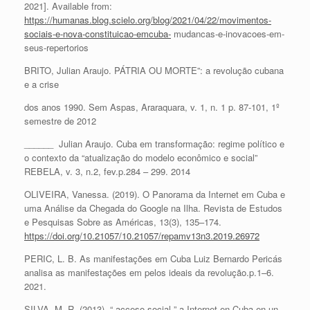
2021]. Available from:
https://humanas.blog.scielo.org/blog/2021/04/22/movimentos-
sociais-e-nova-constituicao-emcuba-
mudancas-e-inovacoes-em-
seus-repertorios
BRITO, Julian Araujo. PÁTRIA OU MORTE”: a revolução cubana
e a crise
dos anos 1990. Sem Aspas, Araraquara, v. 1, n. 1 p. 87-101, 1º
semestre de 2012
______ Julian Araujo. Cuba em transformação: regime político e
o contexto da “atualização do modelo econômico e social”
REBELA, v. 3, n.2, fev.p.284 – 299. 2014
OLIVEIRA, Vanessa. (2019). O Panorama da Internet em Cuba e
uma Análise da Chegada do Google na Ilha. Revista de Estudos
e Pesquisas Sobre as Américas, 13(3), 135–174.
https://doi.org/10.21057/10.21057/repamv13n3.2019.26972
PERIC, L. B. As manifestações em Cuba Luiz Bernardo Pericás
analisa as manifestações em pelos ideais da revolução.p.1–6.
2021.
SILVA, M. R. (2013). “ acceso social ” a Internet en Cuba en un