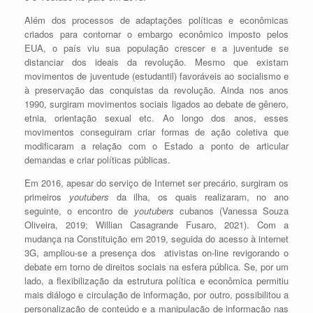
Além dos processos de adaptações políticas e econômicas
criados para contornar o embargo econômico imposto pelos
EUA, o país viu sua população crescer e a juventude se
distanciar dos ideais da revolução. Mesmo que existam
movimentos de juventude (estudantil) favoráveis ao socialismo e
à preservação das conquistas da revolução. Ainda nos anos
1990, surgiram movimentos sociais ligados ao debate de gênero,
etnia, orientação sexual etc. Ao longo dos anos, esses
movimentos conseguiram criar formas de ação coletiva que
modificaram a relação com o Estado a ponto de articular
demandas e criar políticas públicas.
Em 2016, apesar do serviço de Internet ser precário, surgiram os
primeiros
youtubers
da ilha, os quais realizaram, no ano
seguinte, o encontro de
youtubers
cubanos (Vanessa Souza
Oliveira, 2019; Willian Casagrande Fusaro, 2021). Com a
mudança na Constituição em 2019, seguida do acesso à internet
3G, ampliou-se a presença dos ativistas on-line revigorando o
debate em torno de direitos sociais na esfera pública. Se, por um
lado, a flexibilização da estrutura política e econômica permitiu
mais diálogo e circulação de informação, por outro, possibilitou a
personalização de conteúdo e a manipulação de informação nas