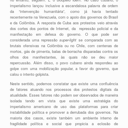
imperialismo lançou inclusive a escandalosa palavra de ordem
da “intervenção humanitária”, como já havia tentado
recentemente na Venezuela, com o apoio dos governos do Brasil
e da Colômbia. A resposta de Cuba aos protestos veio através
dos cortes dos pontos de Internet, da repressão policial e da
manifestação em defesa do governo. O que pode ser
considerada uma repressão
super-light
se comparada com as
brutais ofensivas na Colômbia ou no Chile, com centenas de
mortos, gás de pimenta, balas de borracha disparadas contra os
olhos dos manifestantes, às quais não se deu maior
repercussão. Além disso, o povo cubano ainda respondeu ao
golpe com uma mobilização popular, a favor do governo, que
calou o intento golpista.
Neste sentido, podemos constatar que existe uma confluência
de fatores atuando nos processos dos protestos digitais da
atualidade. Esses fatores não podem ser observados de maneira
isolada tendo em vista que existe uma estratégia do
imperialismo americano de uso das plataformas para criar
instabilidade política e promover a derrubada dos governos. Na
maioria dos casos, existe também um ambiente interno de
fragilidade política e social que propicia a eclosão de