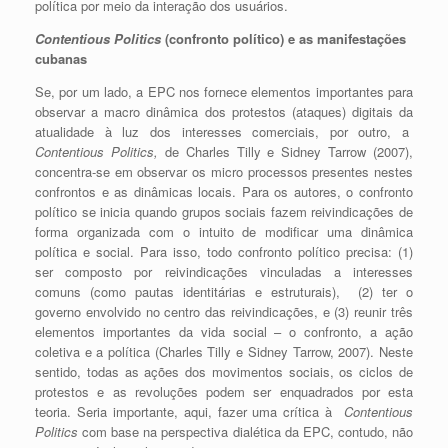
política por meio da interação dos usuários.
Contentious Politics
(confronto político) e as manifestações
cubanas
Se, por um lado, a EPC nos fornece elementos importantes para
observar a macro dinâmica dos protestos (ataques) digitais da
atualidade à luz dos interesses comerciais, por outro, a
Contentious Politics,
de Charles Tilly e Sidney Tarrow (2007),
concentra-se em observar os micro processos presentes nestes
confrontos e as dinâmicas locais. Para os autores, o confronto
político se inicia quando grupos sociais fazem reivindicações de
forma organizada com o intuito de modificar uma dinâmica
política e social. Para isso, todo confronto político precisa: (1)
ser composto por reivindicações vinculadas a interesses
comuns (como pautas identitárias e estruturais), (2) ter o
governo envolvido no centro das reivindicações, e (3) reunir três
elementos importantes da vida social – o confronto, a ação
coletiva e a política (Charles Tilly e Sidney Tarrow, 2007). Neste
sentido, todas as ações dos movimentos sociais, os ciclos de
protestos e as revoluções podem ser enquadrados por esta
teoria. Seria importante, aqui, fazer uma crítica à
Contentious
Politics
com base na perspectiva dialética da EPC, contudo, não