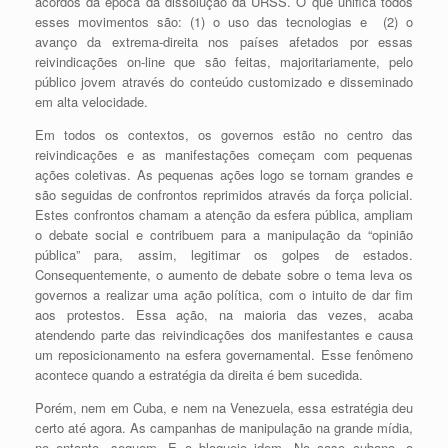
acordos da época da dissolução da URSS. O que unifica todos
esses movimentos são: (1) o uso das tecnologias e (2) o
avanço da extrema-direita nos países afetados por essas
reivindicações on-line que são feitas, majoritariamente, pelo
público jovem através do conteúdo customizado e disseminado
em alta velocidade.
Em todos os contextos, os governos estão no centro das
reivindicações e as manifestações começam com pequenas
ações coletivas. As pequenas ações logo se tornam grandes e
são seguidas de confrontos reprimidos através da força policial.
Estes confrontos chamam a atenção da esfera pública, ampliam
o debate social e contribuem para a manipulação da “opinião
pública” para, assim, legitimar os golpes de estados.
Consequentemente, o aumento de debate sobre o tema leva os
governos a realizar uma ação política, com o intuito de dar fim
aos protestos. Essa ação, na maioria das vezes, acaba
atendendo parte das reivindicações dos manifestantes e causa
um reposicionamento na esfera governamental. Esse fenômeno
acontece quando a estratégia da direita é bem sucedida.
Porém, nem em Cuba, e nem na Venezuela, essa estratégia deu
certo até agora. As campanhas de manipulação na grande mídia,
no entanto, seguem. E o bloqueio idem. No caso cubano, o