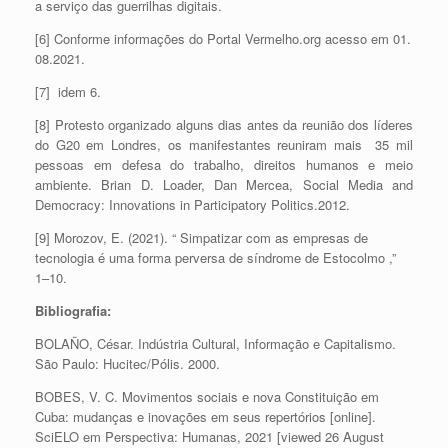
a serviço das guerrilhas digitais.
[6] Conforme informações do Portal Vermelho.org acesso em 01.
08.2021.
[7] idem 6.
[8] Protesto organizado alguns dias antes da reunião dos líderes
do G20 em Londres, os manifestantes reuniram mais 35 mil
pessoas em defesa do trabalho, direitos humanos e meio
ambiente. Brian D. Loader, Dan Mercea, Social Media and
Democracy: Innovations in Participatory Politics.2012.
[9] Morozov, E. (2021). “ Simpatizar com as empresas de
tecnologia é uma forma perversa de síndrome de Estocolmo ,”
1–10.
Bibliografia:
BOLAÑO, César. Indústria Cultural, Informação e Capitalismo.
São Paulo: Hucitec/Pólis. 2000.
BOBES, V. C. Movimentos sociais e nova Constituição em
Cuba: mudanças e inovações em seus repertórios [online].
SciELO em Perspectiva: Humanas, 2021 [viewed 26 August