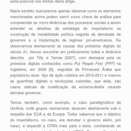
seria possível nos limites deste artigo.
Neste sentido, buscaremos apenas observar como os elementos
mencionados acima podem servir como chave de análise para
compreender as micro dinâmicas dos processos sociais e assim
entender os detalhes da estratégia do imperialismo na
construção de instabilidade política seguida da derrubada de
governos e a implantação de regimes pró-americanos. Se
observarmos atentamente as causas dos protestos digitais do
século 21, iremos encontrar em praticamente todos a dinâmica
descrita por Tilly e Tarrow (2007), com destaque para os
protestos digitais conhecidos como
Put People First (PPF)
na
Inglaterra, em 2009 [8], s
eguidos da Primavera Árabe que
popularizou esse tipo de ação coletiva em 2010-2011 e mesmo
as guerrilhas digitais e revoluções coloridas, que aliás, são
casos radicais de mobilização da extrema-direita visando
derrubar governos.
Temos também, como exemplo, o caso paradigmático da
Ucrânia, onde grupos neonazistas atuavam abertamente sob o
respaldo dos EUA e da Europa. Todos sabemos que o objetivo
do imperialismo, no caso, era derrubar o governo eleito, pró
russo, e expandir a OTAN mais para o leste, contrariando os