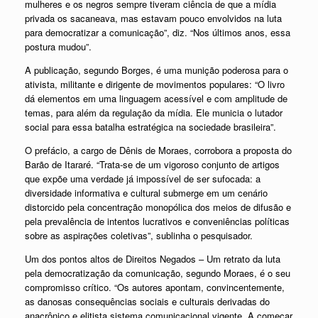
mulheres e os negros sempre tiveram ciência de que a mídia
privada os sacaneava, mas estavam pouco envolvidos na luta
para democratizar a comunicação”, diz. “Nos últimos anos, essa
postura mudou”.
A publicação, segundo Borges, é uma munição poderosa para o
ativista, militante e dirigente de movimentos populares: “O livro
dá elementos em uma linguagem acessível e com amplitude de
temas, para além da regulação da mídia. Ele municia o lutador
social para essa batalha estratégica na sociedade brasileira”.
O prefácio, a cargo de Dênis de Moraes, corrobora a proposta do
Barão de Itararé. “Trata-se de um vigoroso conjunto de artigos
que expõe uma verdade já impossível de ser sufocada: a
diversidade informativa e cultural submerge em um cenário
distorcido pela concentração monopólica dos meios de difusão e
pela prevalência de intentos lucrativos e conveniências políticas
sobre as aspirações coletivas”, sublinha o pesquisador.
Um dos pontos altos de Direitos Negados – Um retrato da luta
pela democratização da comunicação, segundo Moraes, é o seu
compromisso crítico. “Os autores apontam, convincentemente,
as danosas consequências sociais e culturais derivadas do
anacrônico e elitista sistema comunicacional vigente. A começar