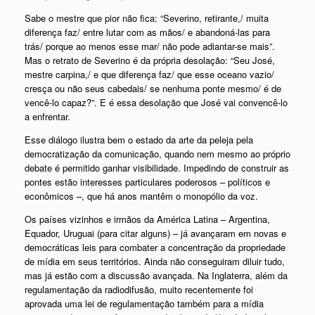
Sabe o mestre que pior não fica: “Severino, retirante,/ muita
diferença faz/ entre lutar com as mãos/ e abandoná-las para
trás/ porque ao menos esse mar/ não pode adiantar-se mais”.
Mas o retrato de Severino é da própria desolação: “Seu José,
mestre carpina,/ e que diferença faz/ que esse oceano vazio/
cresça ou não seus cabedais/ se nenhuma ponte mesmo/ é de
vencê-lo capaz?”. E é essa desolação que José vai convencê-lo
a enfrentar.
Esse diálogo ilustra bem o estado da arte da peleja pela
democratização da comunicação, quando nem mesmo ao próprio
debate é permitido ganhar visibilidade. Impedindo de construir as
pontes estão interesses particulares poderosos – políticos e
econômicos –, que há anos mantêm o monopólio da voz.
Os países vizinhos e irmãos da América Latina – Argentina,
Equador, Uruguai (para citar alguns) – já avançaram em novas e
democráticas leis para combater a concentração da propriedade
de mídia em seus territórios. Ainda não conseguiram diluir tudo,
mas já estão com a discussão avançada. Na Inglaterra, além da
regulamentação da radiodifusão, muito recentemente foi
aprovada uma lei de regulamentação também para a mídia