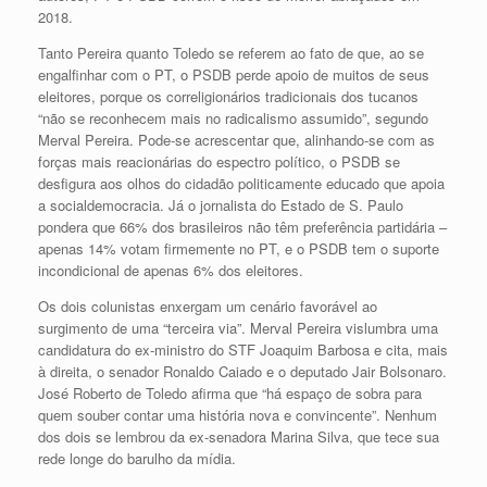
2018.
Tanto Pereira quanto Toledo se referem ao fato de que, ao se
engalfinhar com o PT, o PSDB perde apoio de muitos de seus
eleitores, porque os correligionários tradicionais dos tucanos
“não se reconhecem mais no radicalismo assumido”, segundo
Merval Pereira. Pode-se acrescentar que, alinhando-se com as
forças mais reacionárias do espectro político, o PSDB se
desfigura aos olhos do cidadão politicamente educado que apoia
a socialdemocracia. Já o jornalista do Estado de S. Paulo
pondera que 66% dos brasileiros não têm preferência partidária –
apenas 14% votam firmemente no PT, e o PSDB tem o suporte
incondicional de apenas 6% dos eleitores.
Os dois colunistas enxergam um cenário favorável ao
surgimento de uma “terceira via”. Merval Pereira vislumbra uma
candidatura do ex-ministro do STF Joaquim Barbosa e cita, mais
à direita, o senador Ronaldo Caiado e o deputado Jair Bolsonaro.
José Roberto de Toledo afirma que “há espaço de sobra para
quem souber contar uma história nova e convincente”. Nenhum
dos dois se lembrou da ex-senadora Marina Silva, que tece sua
rede longe do barulho da mídia.