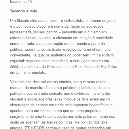
tucano na TV.
Tecendo a rede
Um filósofo diria que ambos – o editorialista, em nome do jornal,
e o político-sociólogo, em nome da fração da sociedade
representada por seu partido – personificam o cinismo em
estado clássico, ou seja, a alienação em relação à sociedade
como um todo, ou a construção de um mundo à parte da
política. Esse mundo particular é regido por uma ética muito
conveniente, na qual os malfeitos do poder têm um calendário
especial: segundo esse calendário, a corrupção nasceu em
2003, quando Lula da Silva assumiu a Presidência da República
em primeiro mandato.
Voltando aos dois colunistas citados, por que seus textos
marcam de maneira tão clara o próximo episódio na disputa
partidária que estimula radicalismos e divide de maneira tão
visceral a sociedade brasileira? Porque os dois avançam na
observação do cenário retratado pela imprensa hegemônica e
apontam para um horizonte em que se torna propício o
surgimento de uma terceira opção aos dois polos em torno dos
quais se adensam as forças políticas. Na opinião dos dois
autores, PT e PSDB correm o risco de morrer abraçados em