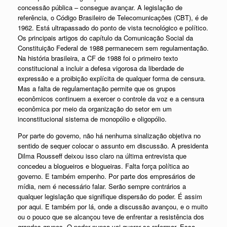
concessão pública – consegue avançar. A legislação de
referência, o Código Brasileiro de Telecomunicações (CBT), é de
1962. Está ultrapassado do ponto de vista tecnológico e político.
Os principais artigos do capítulo da Comunicação Social da
Constituição Federal de 1988 permanecem sem regulamentação.
Na história brasileira, a CF de 1988 foi o primeiro texto
constitucional a incluir a defesa vigorosa da liberdade de
expressão e a proibição explícita de qualquer forma de censura.
Mas a falta de regulamentação permite que os grupos
econômicos continuem a exercer o controle da voz e a censura
econômica por meio da organização do setor em um
inconstitucional sistema de monopólio e oligopólio.
Por parte do governo, não há nenhuma sinalização objetiva no
sentido de sequer colocar o assunto em discussão. A presidenta
Dilma Rousseff deixou isso claro na última entrevista que
concedeu a blogueiros e blogueiras. Falta força política ao
governo. E também empenho. Por parte dos empresários de
mídia, nem é necessário falar. Serão sempre contrários a
qualquer legislação que signifique dispersão do poder. É assim
por aqui. E também por lá, onde a discussão avançou, e o muito
ou o pouco que se alcançou teve de enfrentar a resistência dos
grandes grupos. O poder nunca vai querer se reformar. Essa