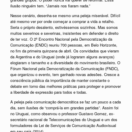
ilusão ninguém tem. “Jamais nos fiaram nada.”
Nesse cenário, desenha-se mesmo uma peleja miserável. Difícil
até mesmo ver por onde começar a comprar a vida a retalho.
Seria o próprio desalento, estivéssemos sozinhos. Mas somos
muitos severinos e severinas, insistentes em defender o direito
de ter voz. O 2º Encontro Nacional pela Democratização da
Comunicação (ENDC) reuniu 700 pessoas, em Belo Horizonte,
no fim da primeira quinzena de abril. Os convidados que vieram
da Argentina e do Uruguai (onde já lograram alguns avanços)
elogiaram o tamanho e a diversidade do movimento brasileiro. O
Fórum Nacional pela Democratização da Comunicação (FNDC),
que organizou o evento, tem ganhado novas adesões. Cresce a
consciência pública da importância de manter constante o
debate em torno das melhores práticas para proteger e promover
a liberdade de expressão para todos e todas.
A peleja pela comunicação democrática se faz um pouco a cada
dia, sem ilusões de “comprá-la em grandes partidas”. Assim foi
no Uruguai, como observou o professor Gustavo Gomez, ex-
secretário nacional de Telecomunicações do Uruguai e um dos
formuladores da Lei de Serviços de Comunicação Audiovisual
em seu país (2014).