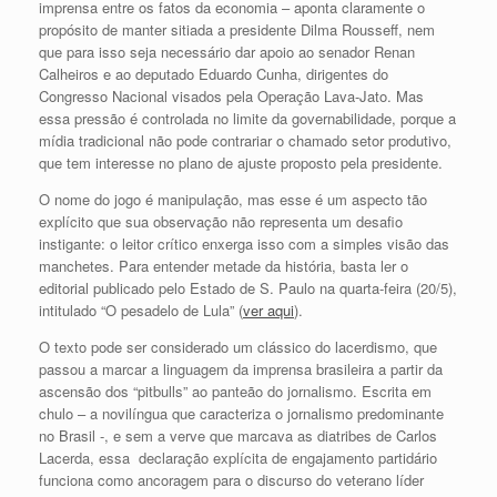
imprensa entre os fatos da economia – aponta claramente o
propósito de manter sitiada a presidente Dilma Rousseff, nem
que para isso seja necessário dar apoio ao senador Renan
Calheiros e ao deputado Eduardo Cunha, dirigentes do
Congresso Nacional visados pela Operação Lava-Jato. Mas
essa pressão é controlada no limite da governabilidade, porque a
mídia tradicional não pode contrariar o chamado setor produtivo,
que tem interesse no plano de ajuste proposto pela presidente.
O nome do jogo é manipulação, mas esse é um aspecto tão
explícito que sua observação não representa um desafio
instigante: o leitor crítico enxerga isso com a simples visão das
manchetes. Para entender metade da história, basta ler o
editorial publicado pelo Estado de S. Paulo na quarta-feira (20/5),
intitulado “O pesadelo de Lula” (
ver aqui
).
O texto pode ser considerado um clássico do lacerdismo, que
passou a marcar a linguagem da imprensa brasileira a partir da
ascensão dos “pitbulls” ao panteão do jornalismo. Escrita em
chulo – a novilíngua que caracteriza o jornalismo predominante
no Brasil -, e sem a verve que marcava as diatribes de Carlos
Lacerda, essa declaração explícita de engajamento partidário
funciona como ancoragem para o discurso do veterano líder