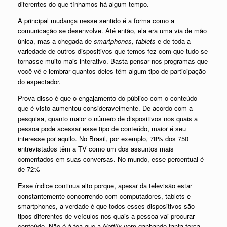
diferentes do que tínhamos há algum tempo.
A principal mudança nesse sentido é a forma como a
comunicação se desenvolve. Até então, ela era uma via de mão
única, mas a chegada de
smartphones, tablets
e de toda a
variedade de outros dispositivos que temos fez com que tudo se
tornasse muito mais interativo. Basta pensar nos programas que
você vê e lembrar quantos deles têm algum tipo de participação
do espectador.
Prova disso é que o engajamento do público com o conteúdo
que é visto aumentou consideravelmente. De acordo com a
pesquisa, quanto maior o número de dispositivos nos quais a
pessoa pode acessar esse tipo de conteúdo, maior é seu
interesse por aquilo. No Brasil, por exemplo, 78% dos 750
entrevistados têm a TV como um dos assuntos mais
comentados em suas conversas. No mundo, esse percentual é
de 72%
Esse índice continua alto porque, apesar da televisão estar
constantemente concorrendo com computadores, tablets e
smartphones, a verdade é que todos esses dispositivos são
tipos diferentes de veículos nos quais a pessoa vai procurar
conteúdo. Não é à toa que a
Netflix
vem ganhando tanta força