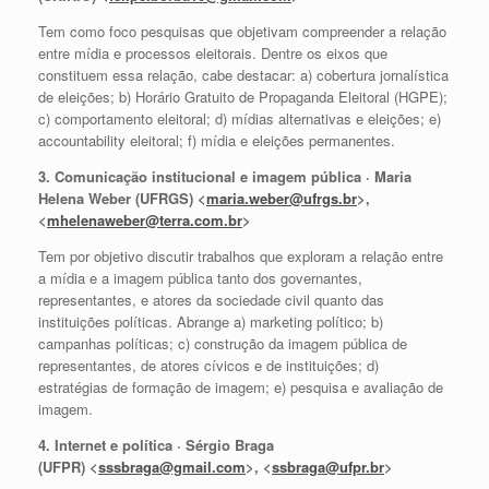
Tem como foco pesquisas que objetivam compreender a relação
entre mídia e processos eleitorais. Dentre os eixos que
constituem essa relação, cabe destacar: a) cobertura jornalística
de eleições; b) Horário Gratuito de Propaganda Eleitoral (HGPE);
c) comportamento eleitoral; d) mídias alternativas e eleições; e)
accountability eleitoral; f) mídia e eleições permanentes.
3. Comunicação institucional e imagem pública · Maria
Helena Weber (UFRGS) <
maria.weber@ufrgs.br
>,
<
mhelenaweber@terra.com.br
>
Tem por objetivo discutir trabalhos que exploram a relação entre
a mídia e a imagem pública tanto dos governantes,
representantes, e atores da sociedade civil quanto das
instituições políticas. Abrange a) marketing político; b)
campanhas políticas; c) construção da imagem pública de
representantes, de atores cívicos e de instituições; d)
estratégias de formação de imagem; e) pesquisa e avaliação de
imagem.
4. Internet e política · Sérgio Braga
(UFPR) <
sssbraga@gmail.com
>, <
ssbraga@ufpr.br
>