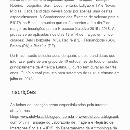
Roteiro, Fotografia, Som, Documentário, Edição e TV e Novas
Mídias. Cada candidato deverá optar por apenas uma destas
especializações. A Coordenação dos Exames de seleção para a
EICTV no Brasil comunica que estão abertas até o dia 7 de
março, as inscrições para o Processo Seletivo 2015 / 2018. As
provas serão aplicadas nos dias 13 e 14 de março, em cinco
cidades: Belo Horizonte (MG), Recife (PE), Florianópolis (SC),
Belém (PA) e Brasília (DF).
Do Brasil, serão selecionados de quatro a seis candidatos que
irão fazer parte de um grupo de 40 estudantes de todo o mundo,
principalmente da América Latina. O curso tem duração de três
anos. O início está previsto para setembro de 2015 e término em
julho de 2018.
Inscrições
As fichas de inscrição serão disponibilizadas pela internet
através nos
blogs
www.eictvbrasil.blogspot.com.br
e
www.eictvpara.blogspot.
com.br
, na
Fanpage do Laboratório de Imagem e Registro de
Interações Sociais – IRIS
, do Departamento de Antropologia da