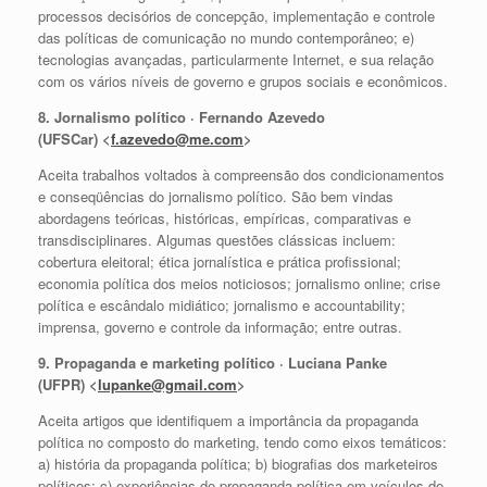
processos decisórios de concepção, implementação e controle
das políticas de comunicação no mundo contemporâneo; e)
tecnologias avançadas, particularmente Internet, e sua relação
com os vários níveis de governo e grupos sociais e econômicos.
8. Jornalismo político · Fernando Azevedo
(UFSCar) <
f.azevedo@me.com
>
Aceita trabalhos voltados à compreensão dos condicionamentos
e conseqüências do jornalismo político. São bem vindas
abordagens teóricas, históricas, empíricas, comparativas e
transdisciplinares. Algumas questões clássicas incluem:
cobertura eleitoral; ética jornalística e prática profissional;
economia política dos meios noticiosos; jornalismo online; crise
política e escândalo midiático; jornalismo e accountability;
imprensa, governo e controle da informação; entre outras.
9. Propaganda e marketing político · Luciana Panke
(UFPR) <
lupanke@gmail.com
>
Aceita artigos que identifiquem a importância da propaganda
política no composto do marketing, tendo como eixos temáticos:
a) história da propaganda política; b) biografias dos marketeiros
políticos; c) experiências de propaganda política em veículos de