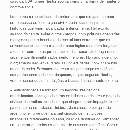
caso da UBA, o que Néstor aponta como uma forma de manter o
controle social.
Isso gerou a necessidade de enfrentar o que ele aponta como
um processo de “destruição civilizatória” das conquistas
históricas que foram alcançadas anteriormente. Reflexo do
avanço do capital sobre outros campos, com políticas orientadas
e dirigidas para o benefício do capital financeiro, em que as
universidades passam a atender essa lógica ao serem forçadas
a cumprir com metas pré-estabelecidas, caso não o façam, os
orçamentos disponibilizados serão menores. No caso argentino,
o orçamento sequer vai direto às universidades. 15% ficam nas
mãos do poder Executivo e o resto vai para pagar os salários
dos professores e demais despesas, o que, segundo Néstor,
vem empurrando as instituições a buscar financiamento externo.
A educação teria se tornado um negócio internacional
multibilionário, alcançando cifras de bilhões de dólares e gerando
dívidas de créditos estudantis que chegam a ser impagáveis em
países como os Estados Unidos. Além disso, o pesquisador
argentino lembrou que há a participação de instituições
financeiras diretamente no setor, caso da tentativa do Santander
em penetrar em todos os campos de atividade científica. Com o