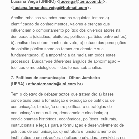
Luciana Veiga (UNIRIO) <
lucveiga@terra.com.br
>,
<
luciana.fernandes.veiga@hotmail.com
>,
Acolhe trabalhos voltados para os seguintes temas: a)
identificação de conhecimentos, valores e crenças que
influenciam o comportamento político dos diversos atores na
democracia (cidadãos, eleitores, políticos, partidos entre outros),
b) análise dos determinantes do voto, c) estudo das percepções
da opinião pública sobre os temas em debate e sua
fundamentação, d) a importância da mídia em todos estes
processos. Buscam-se diferentes ângulos de aproximação –
teóricos e metodológicos – dos temas sob análise.
7. Políticas de comunicação · Othon Jambeiro
(UFBA) <
othonfernando@uol.com.br
>
Tem o objetivo de debater textos que tratem de: a) bases
conceituais para a formulação e execução de políticas de
comunicação; b) relação entre políticas e estratégias de
comunicação com cultura, democracia e cidadania; c)
condicionantes históricos, econômicos, políticos, culturais,
institucionais e legais para a formulação e desenvolvimento de
políticas de comunicação; d) estrutura e funcionamento de
instituições e organizações, públicas e privadas, envolvidas nos