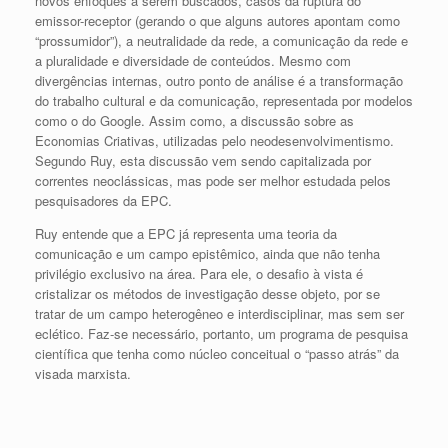
novos enfoques a serem buscados, casos da ruptura do
emissor-receptor (gerando o que alguns autores apontam como
“prossumidor”), a neutralidade da rede, a comunicação da rede e
a pluralidade e diversidade de conteúdos. Mesmo com
divergências internas, outro ponto de análise é a transformação
do trabalho cultural e da comunicação, representada por modelos
como o do Google. Assim como, a discussão sobre as
Economias Criativas, utilizadas pelo neodesenvolvimentismo.
Segundo Ruy, esta discussão vem sendo capitalizada por
correntes neoclássicas, mas pode ser melhor estudada pelos
pesquisadores da EPC.
Ruy entende que a EPC já representa uma teoria da
comunicação e um campo epistêmico, ainda que não tenha
privilégio exclusivo na área. Para ele, o desafio à vista é
cristalizar os métodos de investigação desse objeto, por se
tratar de um campo heterogêneo e interdisciplinar, mas sem ser
eclético. Faz-se necessário, portanto, um programa de pesquisa
científica que tenha como núcleo conceitual o “passo atrás” da
visada marxista.