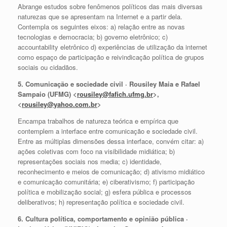
Abrange estudos sobre fenômenos políticos das mais diversas
naturezas que se apresentam na Internet e a partir dela.
Contempla os seguintes eixos: a) relação entre as novas
tecnologias e democracia; b) governo eletrônico; c)
accountability eletrônico d) experiências de utilização da internet
como espaço de participação e reivindicação política de grupos
sociais ou cidadãos.
5. Comunicação e sociedade civil · Rousiley Maia e Rafael
Sampaio (UFMG) <
rousiley@fafich.ufmg.br
>,
<
rousiley@yahoo.com.br
>
Encampa trabalhos de natureza teórica e empírica que
contemplem a interface entre comunicação e sociedade civil.
Entre as múltiplas dimensões dessa interface, convém citar: a)
ações coletivas com foco na visibilidade midiática; b)
representações sociais nos media; c) identidade,
reconhecimento e meios de comunicação; d) ativismo midiático
e comunicação comunitária; e) ciberativismo; f) participação
política e mobilização social; g) esfera pública e processos
deliberativos; h) representação política e sociedade civil.
6. Cultura política, comportamento e opinião pública ·