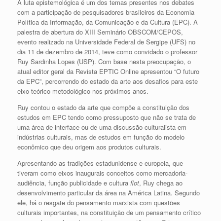
A luta epistemológica é um dos temas presentes nos debates
com a participação de pesquisadores brasileiros da Economia
Política da Informação, da Comunicação e da Cultura (EPC). A
palestra de abertura do XIII Seminário OBSCOM/CEPOS,
evento realizado na Universidade Federal de Sergipe (UFS) no
dia 11 de dezembro de 2014, teve como convidado o professor
Ruy Sardinha Lopes (USP). Com base nesta preocupação, o
atual editor geral da Revista EPTIC Online apresentou “O futuro
da EPC”, percorrendo do estado da arte aos desafios para este
eixo teórico-metodológico nos próximos anos.
Ruy contou o estado da arte que compõe a constituição dos
estudos em EPC tendo como pressuposto que não se trata de
uma área de interface ou de uma discussão culturalista em
indústrias culturais, mas de estudos em função do modelo
econômico que deu origem aos produtos culturais.
Apresentando as tradições estadunidense e europeia, que
tiveram como eixos inaugurais conceitos como mercadoria-
audiência, função publicidade e cultura
flot
, Ruy chega ao
desenvolvimento particular da área na América Latina. Segundo
ele, há o resgate do pensamento marxista com questões
culturais importantes, na constituição de um pensamento crítico