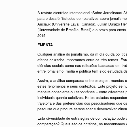
A revista científica internacional “Sobre Jornalismo/
para o dossiê “Estudos comparativos sobre jornalism
Anciaux (Université Laval, Canadá), Julián Durazo He
(Universidade de Brasília, Brasil) e o prazo para envi
2015.
EMENTA
Qualquer análise do jornalismo, da mídia ou da políti
efeitos cruzados importantes entre os três temas. Es
ciências sociais como nas reflexões baseadas em tra
entre jornalismo, mídia e política tem sido estudada d
Assim, a análise comparada entre espaços, mundos e 
estes fenômenos e seus contextos. Este projeto se n
maneira consciente ou espontânea – entre diferentes 
individuais quanto coletivos. Estes estudos responde
trajetória e das preferências dos pesquisadores que
pesquisa que procura estabelecer e desenvolver víncu
Esta diversidade de estratégias de comparação pode 
comparação? Quais são os critérios, os mecanismos e