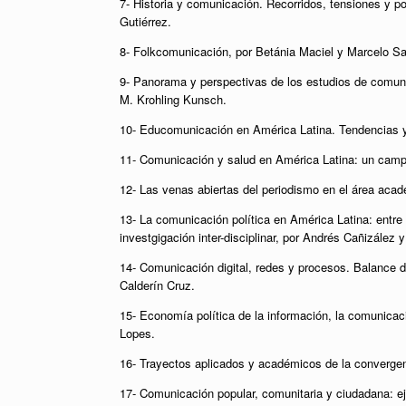
7- Historia y comunicación. Recorridos, tensiones y p
Gutiérrez.
8- Folkcomunicación, por Betánia Maciel y Marcelo Sa
9- Panorama y perspectivas de los estudios de comuni
M. Krohling Kunsch.
10- Educomunicación en América Latina. Tendencias y 
11- Comunicación y salud en América Latina: un campo
12- Las venas abiertas del periodismo en el área aca
13- La comunicación política en América Latina: entre
investgigación inter-disciplinar, por Andrés Cañizález
14- Comunicación digital, redes y procesos. Balance d
Calderín Cruz.
15- Economía política de la información, la comunicac
Lopes.
16- Trayectos aplicados y académicos de la convergen
17- Comunicación popular, comunitaria y ciudadana: ej