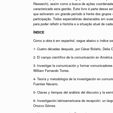
Research), assim como a busca de ações coordenada
caracterizado esta gestão. Este livro é parte desse 
que estiveram um grande período à frente dos grupos 
participação. Todos especialistas destacados em sua
para poder refletir a história e a situação atual de cad
ÍNDICE
Como a obra é em espanhol, segue abaixo o índice s
1- Cuatro décadas después, por César Bolaño, Delia C
2- El campo científico de la comunicación en América 
3- Investigar la comunicación y formar comunicadores
William Fernando Torres.
4- Teoría y metodología de la investigación en comuni
Fuentes Navarro.
5- Claves y tiempos del análisis del discurso y la sem
6- Investigación latinoamericana de recepción: un larg
Orozco Gómez.