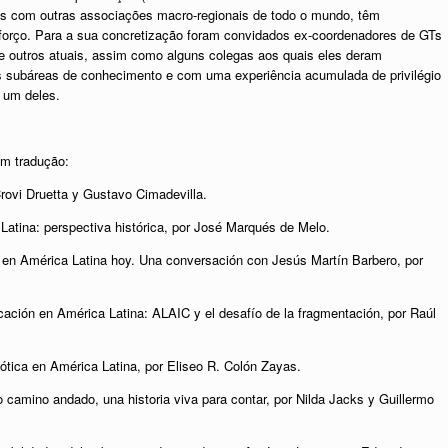
s com outras associações macro-regionais de todo o mundo, têm
esforço. Para a sua concretização foram convidados ex-coordenadores de GTs
e outros atuais, assim como alguns colegas aos quais eles deram
s subáreas de conhecimento e com uma experiência acumulada de privilégio
a um deles.
em tradução:
rovi Druetta y Gustavo Cimadevilla.
Latina: perspectiva histórica, por José Marqués de Melo.
 en América Latina hoy. Una conversación con Jesús Martín Barbero, por
cación en América Latina: ALAIC y el desafío de la fragmentación, por Raúl
iótica en América Latina, por Eliseo R. Colón Zayas.
o camino andado, una historia viva para contar, por Nilda Jacks y Guillermo