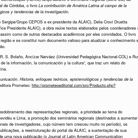
l de Córdoba, o livro
La contribución de América Latina al campo de la
gicos y tendencias de la investigación.
e Sergipe/Grupo CEPOS e ex-presidente da ALAIC), Delia Crovi Druetta
ice Presidente ALAIC), a obra reúne textos elaborados pelos coordenadores 
 assim como de outros destacados acadêmicos por eles convidados. O livro
 região e se constitui num documento valioso para atualizar o conhecimento 
ão.
r R. S. Bolaño, Ancízar Narváez (Universidad Pedagógica Nacional-COL) e Ru
e la información, la comunicación y la cultura”, que traz um relato do
ina.
municación
.
Historia, enfoques teóricos, epistemológicos y tendencias de la
 editora Prometeo:
http://prometeoeditorial.com/src/Producto.php?
desdobramento das representações regionais, a prioridade ao tema do
evidéu e Lima, a promoção dos seminários regionais (destinados a aumentar
nais de investigadores, cujo número tem cresceu muito no período), os
ublicações, a reestruturação do portal da ALAIC, a sustentação de sua
 de uma nova publicação (o Journal of Latin American Communication