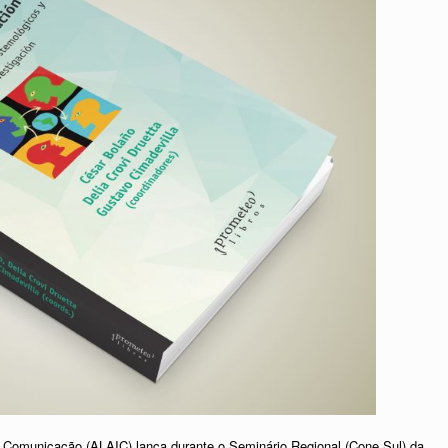
 Comunicação (ALAIC) lança durante o Seminário Regional (Cone Sul) da