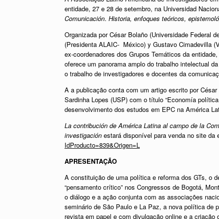
entidade, 27 e 28 de setembro, na Universidad Naciona
Comunicación
.
Historia, enfoques teóricos, epistemoló
Organizada por César Bolaño (Universidade Federal d
(Presidenta ALAIC- México) y Gustavo Cimadevilla (V
ex-coordenadores dos Grupos Temáticos da entidade,
oferece um panorama amplo do trabalho intelectual da
o trabalho de investigadores e docentes da comunicaç
A a publicação conta com um artigo escrito por Césa
Sardinha Lopes (USP) com o título “Economía política d
desenvolvimento dos estudos em EPC na América Lat
La contribución de América Latina al campo de la Co
investigación
estará disponível para venda no site da
IdProducto=839&Origen=L
APRESENTAÇÃO
A constituição de uma política e reforma dos GTs, o 
“pensamento crítico” nos Congressos de Bogotá, Mont
o diálogo e a ação conjunta com as associações nacio
seminário de São Paulo e La Paz, a nova política de p
revista em papel e com divulgação online e a criação