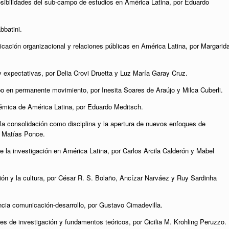
osibilidades del sub-campo de estudios en América Latina, por Eduardo
bbatini.
cación organizacional y relaciones públicas en América Latina, por Margarid
expectativas, por Delia Crovi Druetta y Luz María Garay Cruz.
 en permanente movimiento, por Inesita Soares de Araújo y Milca Cuberli.
démica de América Latina, por Eduardo Meditsch.
 la consolidación como disciplina y la apertura de nuevos enfoques de
 y Matías Ponce.
e la investigación en América Latina, por Carlos Arcila Calderón y Mabel
ión y la cultura, por César R. S. Bolaño, Ancízar Narváez y Ruy Sardinha
cia comunicación-desarrollo, por Gustavo Cimadevilla.
es de investigación y fundamentos teóricos, por Cicilia M. Krohling Peruzzo.