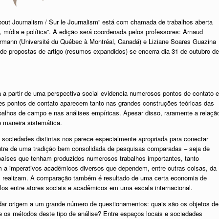
 About Journalism / Sur le Journalism” está com chamada de trabalhos aberta
o,
mídia e política”. A edição será coordenada pelos professores: Arnaud
rrmann (Université du Québec à Montréal, Canadá) e Liziane Soares Guazina
o de propostas de artigo (resumos expandidos) se encerra dia 31 de outubro de
ca a partir de uma perspectiva social evidencia numerosos pontos de contato e
tes pontos de contato aparecem tanto nas grandes construções teóricas das
balhos de campo e nas análises empíricas. Apesar disso, raramente a relaçã
e maneira sistemática.
sociedades distintas nos parece especialmente apropriada para conectar
utre de uma tradição bem consolidada de pesquisas comparadas – seja de
países que tenham produzidos numerosos trabalhos importantes, tanto
m a imperativos acadêmicos diversos que dependem, entre outras coisas, da
 os realizam. A comparação também é resultado de uma certa economia de
los entre atores sociais e acadêmicos em uma escala internacional.
dar origem a um grande número de questionamentos: quais são os objetos de
 os métodos deste tipo de análise? Entre espaços locais e sociedades