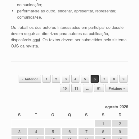
comunicação;
performar-se ao outro, encenar, apresentar, representar,
comunicar-se.
Os trabalhos dos autores interessados em participar do dossiê
devem seguir as diretrizes para autores da publicação,
disponíveis
aqui
. Os textos devem ser submetidos pelo sistema
OJS da revista.
Post navigation
« Anterior
1
2
3
4
5
6
7
8
9
10
11
…
81
Próximo »
agosto 2026
S
T
Q
Q
S
S
D
1
2
3
4
5
6
7
8
9