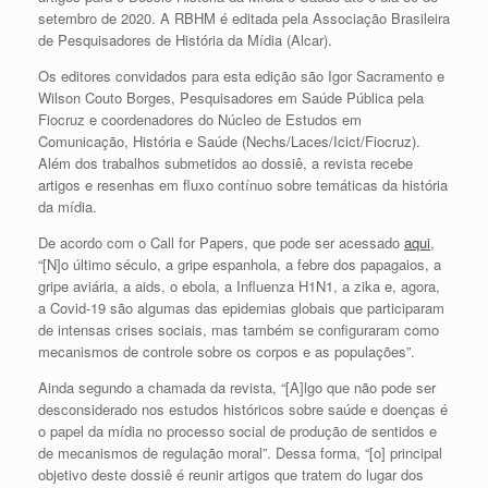
setembro de 2020. A RBHM é editada pela Associação Brasileira
de Pesquisadores de História da Mídia (Alcar).
Os editores convidados para esta edição são Igor Sacramento e
Wilson Couto Borges, Pesquisadores em Saúde Pública pela
Fiocruz e coordenadores do Núcleo de Estudos em
Comunicação, História e Saúde (Nechs/Laces/Icict/Fiocruz).
Além dos trabalhos submetidos ao dossiê, a revista recebe
artigos e resenhas em fluxo contínuo sobre temáticas da história
da mídia.
De acordo com o Call for Papers, que pode ser acessado
aqui
,
“[N]o último século, a gripe espanhola, a febre dos papagaios, a
gripe aviária, a aids, o ebola, a Influenza H1N1, a zika e, agora,
a Covid-19 são algumas das epidemias globais que participaram
de intensas crises sociais, mas também se configuraram como
mecanismos de controle sobre os corpos e as populações”.
Ainda segundo a chamada da revista, “[A]lgo que não pode ser
desconsiderado nos estudos históricos sobre saúde e doenças é
o papel da mídia no processo social de produção de sentidos e
de mecanismos de regulação moral”. Dessa forma, “[o] principal
objetivo deste dossiê é reunir artigos que tratem do lugar dos