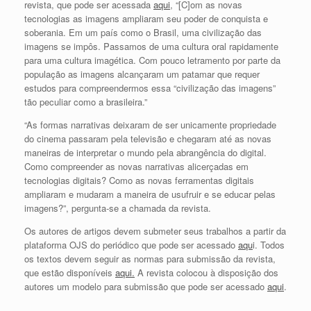
revista, que pode ser acessada
aqui
, “[C]om as novas
tecnologias as imagens ampliaram seu poder de conquista e
soberania. Em um país como o Brasil, uma civilização das
imagens se impôs. Passamos de uma cultura oral rapidamente
para uma cultura imagética. Com pouco letramento por parte da
população as imagens alcançaram um patamar que requer
estudos para compreendermos essa “civilização das imagens”
tão peculiar como a brasileira.”
“As formas narrativas deixaram de ser unicamente propriedade
do cinema passaram pela televisão e chegaram até as novas
maneiras de interpretar o mundo pela abrangência do digital.
Como compreender as novas narrativas alicerçadas em
tecnologias digitais? Como as novas ferramentas digitais
ampliaram e mudaram a maneira de usufruir e se educar pelas
imagens?”, pergunta-se a chamada da revista.
Os autores de artigos devem submeter seus trabalhos a partir da
plataforma OJS do periódico que pode ser acessado
aqu
i. Todos
os textos devem seguir as normas para submissão da revista,
que estão disponíveis
aqui.
A revista colocou à disposição dos
autores um modelo para submissão que pode ser acessado
aqui
.