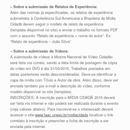
– Sobre a submissão de Relatos de Experiência:
Além das normas já especificadas, os relatos de experiência
submetidos à Conferência Sul-Americana e Brasileira de Mídia
Cidadã devem seguir o modelo de relato de experiência
(template disponível no site) e enviar o trabalho no formato PDF
com o assunto “Relato de experiência + nome do autor”. Ex:
“Relato de experiência – João Silva”.
– Sobre a submissão de Vídeos:
A submissão de vídeos à Mostra Nacional de Vídeo Cidadão
será feita via correio, sendo a data limite de postagem da cópia
do vídeo em DVD é dia 31/03/2015. Trabalhos postados em
datas posteriores serão desconsiderados. Deve-se identificar a
capa da mídia com Título e Autor da obra. Além disso, deve ser
enviada também por e-mail a descrição do vídeo, conforme
modelo disponível no site (template).
INSCRIÇÕES: A inscrição para o MÍDIA CIDADÃ 2015 deverá
ser feita via internet e não poderá ser realizada durante o evento
(veja valores abaixo). Para inscrever-se o interessado deverá
acessar o site:
www.faac.unesp.br/midiacidada
localizar o link
correlato à inscrição e preencher a ficha de inscrição a ser
enviada pela internet.