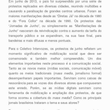
Em junho de 2013, o país foi surpreendido por uma série de
protestos replicados em diversas cidades, reunindo multidões e
causando a paralisação de grandes centros urbanos. Foram as
maiores manifestações desde as “Diretas Já” na década de 1980
e do “Fora Collor” na década de 1990. Os protestos das
“Jornadas de Junho”, ou simplesmente as “Manifestações de
Junho” nasceram da reivindicação contra o aumento da tarifa do
transporte público e se expandiram, na sua fase final, para
bandeiras e mais difusas e menos pontuais.
Para o Coletivo Intervozes, os protestos de junho refletem um
momento significativo de mobilização social que deve ser
comemorado e também melhor compreendido. Um dos
elementos importantes neste processo é a comunicação social.
Tanto as os novos meios (mídias sociais, comunicação móvel)
quanto os meios tradicionais (
mass media
, jornalismo formal)
desempenharam papeis importantes. Serviram como caixas de
ressonância para as vozes dos diversos atores que compuseram
este enredo. Porém, se as mídias digitais serviram como
ferramenta de mobilização e ampliação dos protestos, de que
forma ocorreu a cobertura do
mass media
? Como os principais
jornais brasileiros trataram o tema e seus atores?