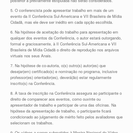
posterior à previamente estipulada não serão considerados.
5. O conferencista pode apresentar trabalho em mais de um
evento da II Conferência Sul-Americana e VII Brasileira de Mídia
Cidadã, mas ele deve ser inédito em cada opção escolhida.
6. Na hipótese de aceitação do trabalho para apresentação em
qualquer dos eventos da Conferência, o autor estará outorgando,
formal e graciosamente, à II Conferência Sul-Americana e VII
Brasileira de Mídia Cidadã o direito de reprodução nos arquivos
virtuais nos seus Anais.
7. Na hipótese de co-autoria, o(s) outro(s) autor(es) que
desejar(em) certificado(s) e nominação no programa, inclusive
professor(es) orientador(es), deverá(ão) estar regularmente
inscrito(s) na Conferência.
8. A taxa de inscrição na Conferência assegura ao participante o
direito de comparecer aos eventos, como ouvinte ou
apresentador de trabalho e participar de uma das oficinas. Na
hipótese da apresentação de trabalho, o participante ficará
condicionado ao julgamento de mérito feito pelos avaliadores que
selecionam os trabalhos.
9. Os vídeos a serem submetidos à Mostra Nacional de Vídeo