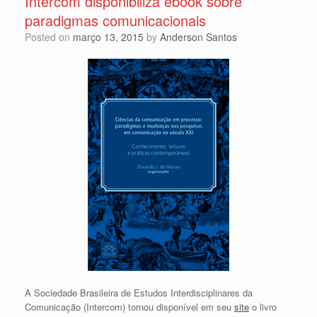
Intercom disponibiliza ebook sobre
paradigmas comunicacionais
Posted on
março 13, 2015
by
Anderson Santos
A Sociedade Brasileira de Estudos Interdisciplinares da
Comunicação (Intercom) tornou disponível em seu
site
o livro