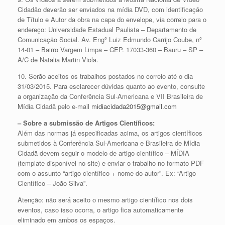
Cidadão deverão ser enviados na mídia DVD, com identificação
de Título e Autor da obra na capa do envelope, via correio para o
endereço: Universidade Estadual Paulista – Departamento de
Comunicação Social. Av. Engº Luiz Edmundo Carrijo Coube, nº
14-01 – Bairro Vargem Limpa – CEP. 17033-360 – Bauru – SP –
A/C de Natalia Martin Viola.
10. Serão aceitos os trabalhos postados no correio até o dia
31/03/2015. Para esclarecer dúvidas quanto ao evento, consulte
a organização da Conferência Sul-Americana e VII Brasileira de
Mídia Cidadã pelo e-mail
midiacidada2015@gmail.com
– Sobre a submissão de Artigos Científicos:
Além das normas já especificadas acima, os artigos científicos
submetidos à Conferência Sul-Americana e Brasileira de Mídia
Cidadã devem seguir o modelo de artigo científico – MÍDIA
(template disponível no site) e enviar o trabalho no formato PDF
com o assunto “artigo científico + nome do autor”. Ex: “Artigo
Científico – João Silva”.
Atenção: não será aceito o mesmo artigo científico nos dois
eventos, caso isso ocorra, o artigo fica automaticamente
eliminado em ambos os espaços.