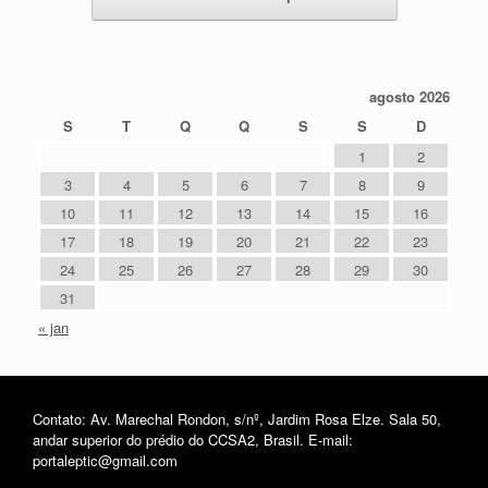
agosto 2026
S
T
Q
Q
S
S
D
1
2
3
4
5
6
7
8
9
10
11
12
13
14
15
16
17
18
19
20
21
22
23
24
25
26
27
28
29
30
31
« jan
Contato: Av. Marechal Rondon, s/nº, Jardim Rosa Elze. Sala 50,
andar superior do prédio do CCSA2, Brasil. E-mail:
portaleptic@gmail.com