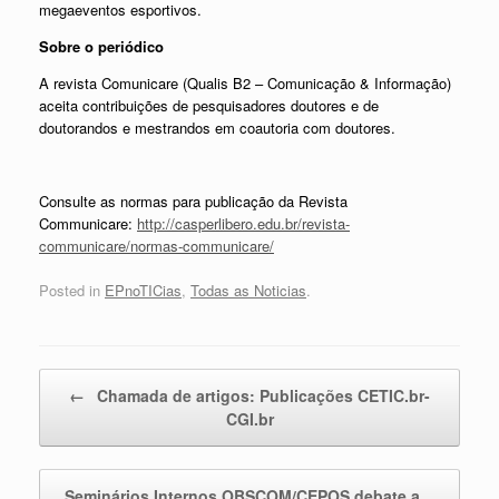
megaeventos esportivos.
Sobre o periódico
A revista Comunicare (Qualis B2 – Comunicação & Informação)
aceita contribuições de pesquisadores doutores e de
doutorandos e mestrandos em coautoria com doutores.
Consulte as normas para publicação da Revista
Communicare:
http://casperlibero.edu.br/revista-
communicare/normas-communicare/
Posted in
EPnoTICias
,
Todas as Noticias
.
Post navigation
←
Chamada de artigos: Publicações CETIC.br-
CGI.br
Seminários Internos OBSCOM/CEPOS debate a…