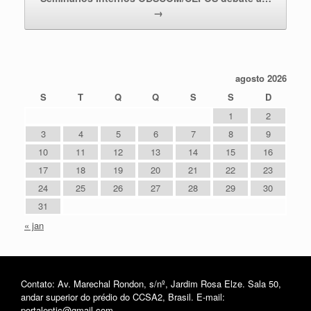
→
agosto 2026
S
T
Q
Q
S
S
D
1
2
3
4
5
6
7
8
9
10
11
12
13
14
15
16
17
18
19
20
21
22
23
24
25
26
27
28
29
30
31
« jan
Contato: Av. Marechal Rondon, s/nº, Jardim Rosa Elze. Sala 50,
andar superior do prédio do CCSA2, Brasil. E-mail:
portaleptic@gmail.com