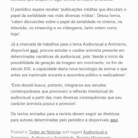
O periódico espera receber “publicações inéditas que discutam o
papel da serialidade nas mais diversas mídias”. Dessa forma,
“valem discussões sobre o papel da serialidade no cinema, na
televisão, no
streaming
e no videogame, tanto ontem como
hoje”.
Já a chamada de trabalhos para o tema Audiovisual e Animismo,
disponível
aqui
, procura estudar o caráter animista presente em
determinadas narrativas do audiovisual, pois “desde o início da
possibilidade de geração da imagem em movimento, no fim do
século XIX, a capacidade desta nova tecnologia de animar o que
antes era inanimado encanta e assombra público e realizadores”.
“Este dossiê busca, portanto, integrar-se aos estudos
contemporâneos que promovem a reflexão intertextual do
audiovisual a partir das mais diversas consequências que seu
carácter animista possui e promove”.
Os textos enviados para a revista devem seguir as diretrizes
para autores determinadas pelo periódico e disponíveis
aqui
.
Posted in
Todas as Noticias
and tagged
Audiovisual e
Animismo
,
Audivisual e Serialidade
,
Revista Movimento
.