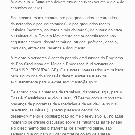
Audiovisual e Animismo devem enviar seus textos até o dia 4 de
setembro de 2020.
São aceitos textos escritos por pós-graduandos (mestrandos,
doutorandos e pós-doutorandos), e pós-graduados recém-
titulados (mestres, doutores e pós-doutores), de autoria coletiva
ou individual. A Revista Movimento aceita contribuições nas
seguintes seções: dossiê temático, artigos, poéticas, ensaio,
tradução, entrevista, resenha e documento.
A revista Movimento é editada por pós-graduandos do Programa
de Pós-Graduação em Meios e Processos Audiovisuais da
ECA/USP (PPGMPA/USP). Os autores interessados em publicar
para algum dos dois dossiês devem enviar seus textos
exclusivamente para o e-mail movimento@usp.br.
De acordo com a chamada de trabalhos, disponível
aqui
, para o
Dossiê “Serialidades Audiovisuais”, “[M]esmo com a importante
presença de programas de variedades e de vaudeville no dial
televisivo, as séries (…) terão presença central no
desenvolvimento e popularização do meio televisivo. E, no atual
momento de grande discussão sobre as mudanças na televisão
e o crescimento das plataformas de streaming online, são
seriados que ocupam o lugar central de objeto de análise.”