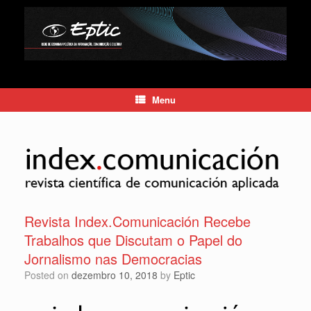
Skip
to
content
Menu
Revista Index.Comunicación Recebe
Trabalhos que Discutam o Papel do
Jornalismo nas Democracias
Posted on
dezembro 10, 2018
by
Eptic