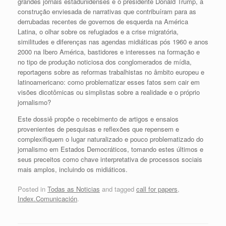
grandes jornais estadunidenses e o presidente Donald Trump, a
construção enviesada de narrativas que contribuíram para as
derrubadas recentes de governos de esquerda na América
Latina, o olhar sobre os refugiados e a crise migratória,
similitudes e diferenças nas agendas midiáticas pós 1960 e anos
2000 na Ibero América, bastidores e interesses na formação e
no tipo de produção noticiosa dos conglomerados de mídia,
reportagens sobre as reformas trabalhistas no âmbito europeu e
latinoamericano: como problematizar esses fatos sem cair em
visões dicotômicas ou simplistas sobre a realidade e o próprio
jornalismo?
Este dossiê propõe o recebimento de artigos e ensaios
provenientes de pesquisas e reflexões que repensem e
complexifiquem o lugar naturalizado e pouco problematizado do
jornalismo em Estados Democráticos, tomando estes últimos e
seus preceitos como chave interpretativa de processos sociais
mais amplos, incluindo os midiáticos.
Posted in
Todas as Noticias
and tagged
call for papers
,
Index.Comunicación
.