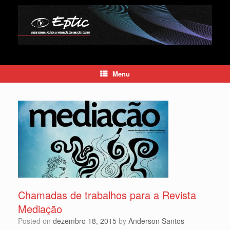
Skip
to
content
Menu
Chamadas de trabalhos para a Revista
Mediação
Posted on
dezembro 18, 2015
by
Anderson Santos