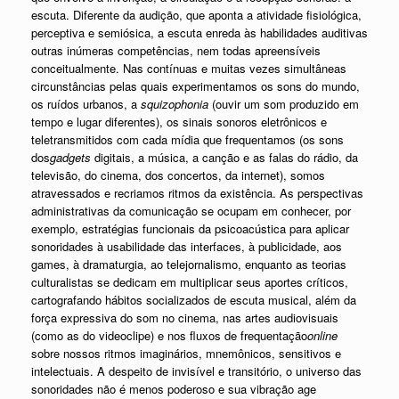
escuta. Diferente da audição, que aponta a atividade fisiológica,
perceptiva e semiósica, a escuta enreda às habilidades auditivas
outras inúmeras competências, nem todas apreensíveis
conceitualmente. Nas contínuas e muitas vezes simultâneas
circunstâncias pelas quais experimentamos os sons do mundo,
os ruídos urbanos, a
squizophonia
(ouvir um som produzido em
tempo e lugar diferentes), os sinais sonoros eletrônicos e
teletransmitidos com cada mídia que frequentamos (os sons
dos
gadgets
digitais, a música, a canção e as falas do rádio, da
televisão, do cinema, dos concertos, da internet), somos
atravessados e recriamos ritmos da existência. As perspectivas
administrativas da comunicação se ocupam em conhecer, por
exemplo, estratégias funcionais da psicoacústica para aplicar
sonoridades à usabilidade das interfaces, à publicidade, aos
games, à dramaturgia, ao telejornalismo, enquanto as teorias
culturalistas se dedicam em multiplicar seus aportes críticos,
cartografando hábitos socializados de escuta musical, além da
força expressiva do som no cinema, nas artes audiovisuais
(como as do videoclipe) e nos fluxos de frequentação
online
sobre nossos ritmos imaginários, mnemônicos, sensitivos e
intelectuais. A despeito de invisível e transitório, o universo das
sonoridades não é menos poderoso e sua vibração age