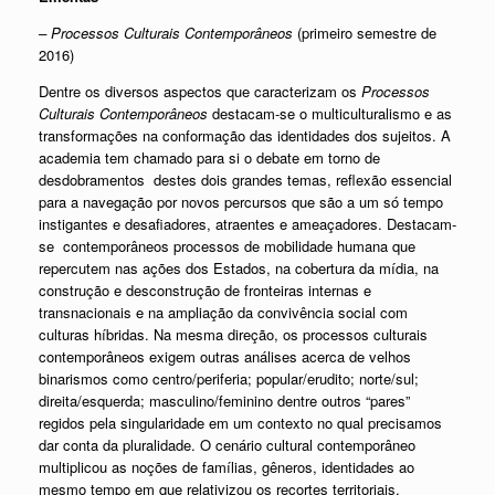
– Processos Culturais Contemporâneos
(primeiro semestre de
2016)
Dentre os diversos aspectos que caracterizam os
Processos
Culturais Contemporâneos
destacam-se o multiculturalismo e as
transformações na conformação das identidades dos sujeitos. A
academia tem chamado para si o debate em torno de
desdobramentos destes dois grandes temas, reflexão essencial
para a navegação por novos percursos que são a um só tempo
instigantes e desafiadores, atraentes e ameaçadores. Destacam-
se contemporâneos processos de mobilidade humana que
repercutem nas ações dos Estados, na cobertura da mídia, na
construção e desconstrução de fronteiras internas e
transnacionais e na ampliação da convivência social com
culturas híbridas. Na mesma direção, os processos culturais
contemporâneos exigem outras análises acerca de velhos
binarismos como centro/periferia; popular/erudito; norte/sul;
direita/esquerda; masculino/feminino dentre outros “pares”
regidos pela singularidade em um contexto no qual precisamos
dar conta da pluralidade. O cenário cultural contemporâneo
multiplicou as noções de famílias, gêneros, identidades ao
mesmo tempo em que relativizou os recortes territoriais,