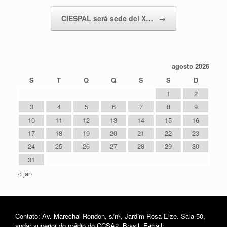
CIESPAL será sede del X…
→
agosto 2026
S
T
Q
Q
S
S
D
1
2
3
4
5
6
7
8
9
10
11
12
13
14
15
16
17
18
19
20
21
22
23
24
25
26
27
28
29
30
31
« jan
Contato: Av. Marechal Rondon, s/nº, Jardim Rosa Elze. Sala 50,
andar superior do prédio do CCSA2, Brasil. E-mail: