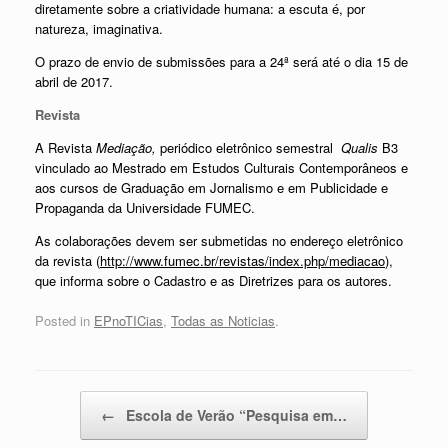
diretamente sobre a criatividade humana: a escuta é, por
natureza, imaginativa.
O prazo de envio de submissões para a 24ª será até o dia 15 de
abril de 2017.
Revista
A Revista
Mediação,
periódico eletrônico semestral
Qualis
B3
vinculado ao Mestrado em Estudos Culturais Contemporâneos e
aos cursos de Graduação em Jornalismo e em Publicidade e
Propaganda da Universidade FUMEC.
As colaborações devem ser submetidas no endereço eletrônico
da revista (
http://www.fumec.br/revistas/index.php/mediacao
),
que informa sobre o Cadastro e as Diretrizes para os autores.
Posted in
EPnoTICias
,
Todas as Noticias
.
Post navigation
←
Escola de Verão “Pesquisa em…