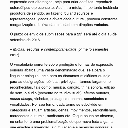
expressão das diferenças, seja para criar conflitos, reproduzir
estereótipos e preconceito. Assim, a mídia, importante instância
produtora de sentido, ao fazer circular discursos e
representações ligados à diversidade cultural, provoca constante
reorganização reflexiva da sociedade em direções variadas.
O prazo de envio de submissões para a 23ª será até o dia 15 de
setembro de 2016.
– Mídias, escutas e contemporaneidade
(primeiro semestre
2017)
O vocabulário corrente sobre produção e formas de expressão
sonoras abarca uma vasta denominação que, seja para o
linguajar coloquial, seja para os discursos midiáticos ou seja
para as designações teóricas, privilegiam termos largamente
reconhecidas, tais como: música, canção, trilha sonora, edição
de som, o áudio (presente no “audiovisual”), efeitos sonoros,
sound design
, vinhetas, paisagens sonoras, sonoridades e
vocalidades. Por seu turno, cada termo se subdivide em
categorias e situam artistas, cenas, movimentos, regionalismos,
marcadores culturais, modismos etc. O que pouco se observa,
no entanto, é uma problematização do que move toda a gama
que envolve a invenção, a circulação e a recepção sonoras: a