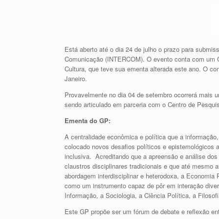
Está aberto até o dia 24 de julho o prazo para submis
Comunicação (INTERCOM). O evento conta com um Gr
Cultura, que teve sua ementa alterada este ano. O co
Janeiro.
Provavelmente no dia 04 de setembro ocorrerá mais 
sendo articulado em parceria com o Centro de Pesqu
Ementa do GP:
A centralidade econômica e política que a informação
colocado novos desafios políticos e epistemológicos
inclusiva. Acreditando que a apreensão e análise do
claustros disciplinares tradicionais e que até mesm
abordagem interdisciplinar e heterodoxa, a Economia 
como um instrumento capaz de pôr em interação dive
Informação, a Sociologia, a Ciência Política, a Filosof
Este GP propõe ser um fórum de debate e reflexão entr