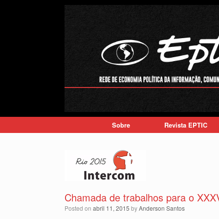
Skip
to
content
Sobre
Revista EPTIC
Chamada de trabalhos para o XXXV
Posted on
abril 11, 2015
by
Anderson Santos