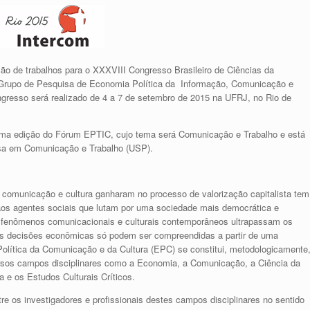
são de trabalhos para o XXXVIII Congresso Brasileiro de Ciências da
upo de Pesquisa de Economia Política da Informação, Comunicação e
ngresso será realizado de 4 a 7 de setembro de 2015 na UFRJ, no Rio de
uma edição do Fórum EPTIC, cujo tema será Comunicação e Trabalho e está
isa em Comunicação e Trabalho (USP).
, comunicação e cultura ganharam no processo de valorização capitalista tem
 aos agentes sociais que lutam por uma sociedade mais democrática e
s fenômenos comunicacionais e culturais contemporâneos ultrapassam os
o as decisões econômicas só podem ser compreendidas a partir de uma
Política da Comunicação e da Cultura (EPC) se constitui, metodologicamente
rsos campos disciplinares como a Economia, a Comunicação, a Ciência da
ia e os Estudos Culturais Críticos.
e os investigadores e profissionais destes campos disciplinares no sentido