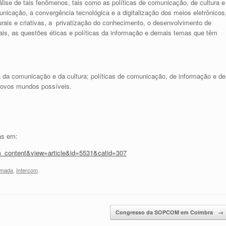
álise de tais fenômenos, tais como as políticas de comunicação, de cultura e
unicação, a convergência tecnológica e a digitalização dos meios eletrônicos
urais e criativas, a privatização do conhecimento, o desenvolvimento de
itais, as questões éticas e políticas da informação e demais temas que têm
 da comunicação e da cultura; políticas de comunicação, de informação e de
 novos mundos possíveis.
as em:
om_content&view=article&id=5531&catid=307
amada
,
Intercom
.
Congresso da SOPCOM em Coimbra
→