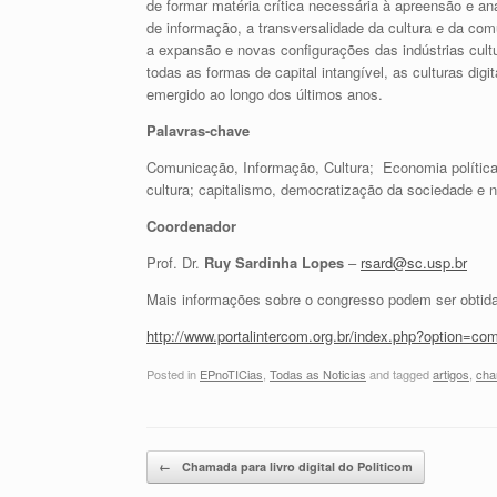
de formar matéria crítica necessária à apreensão e an
de informação, a transversalidade da cultura e da com
a expansão e novas configurações das indústrias cult
todas as formas de capital intangível, as culturas dig
emergido ao longo dos últimos anos.
Palavras-chave
Comunicação, Informação, Cultura; Economia política
cultura; capitalismo, democratização da sociedade e
Coordenador
Prof. Dr.
Ruy Sardinha Lopes
–
rsard@sc.usp.br
Mais informações sobre o congresso podem ser obtid
http://www.portalintercom.org.br/index.php?option=c
Posted in
EPnoTICias
,
Todas as Noticias
and tagged
artigos
,
ch
Post navigation
←
Chamada para livro digital do Politicom