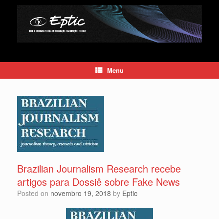
Skip
to
content
Menu
Brazilian Journalism Research recebe
artigos para Dossiê sobre Fake News
Posted on
novembro 19, 2018
by
Eptic