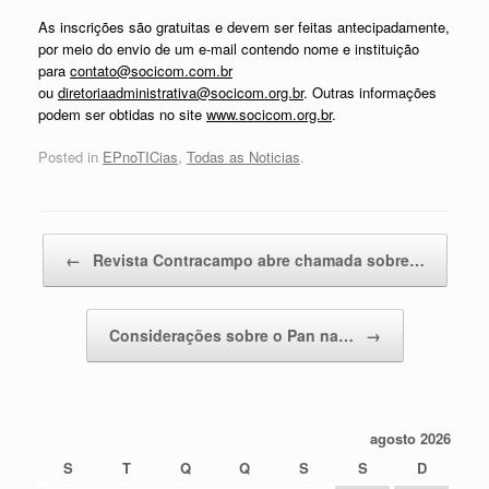
As inscrições são gratuitas e devem ser feitas antecipadamente,
por meio do envio de um e-mail contendo nome e instituição
para
contato@socicom.com.br
ou
diretoriaadministrativa@socicom.org.br
. Outras informações
podem ser obtidas no site
www.socicom.org.br
.
Posted in
EPnoTICias
,
Todas as Noticias
.
Post navigation
←
Revista Contracampo abre chamada sobre…
Considerações sobre o Pan na…
→
agosto 2026
S
T
Q
Q
S
S
D