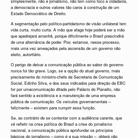
simplesmente, não é jornalismo, não tem como foco a cidadania,
a democracia e outros valores tão caros à construção de um
Estado Democrático de Direito.
A segmentação pelo político-partidarismo de visão unilateral tem
vida curta, muito curta. A mão que afaga hoje poderá ser a mão
que apedrejará amanhã, porque dificilmente o Brasil prescindirá
de uma alternância de poder. Pior, estamos, nesse processo,
mais uma vez ameaçados pela ascensão de um governo não
eleito, autoritário.
O perigo de deixar a comunicação pública ao sabor do governo
nunca foi tão grave. Logo, se a opção do atual governo, mais
precisamente do ministro-chefe da Secretaria de Comunicação
Social, Edinho Silva, e dos seus indicados para direção da EBC
for por umacomunicação ditada pelo Palácio do Planalto, não
fará sentido a existência e a manutenção de uma empresa
pública de comunicação. Os veículos governamentais –
felizmente – existem para cumprir essa função.
Se, ao contrário de se contentar com a audiência carente, que
vê refletir na crise política do Brasil a crise do jornalismo
nacional, a comunicação pública aprofundar os princípios
básicos do jornalismo – como é a sua missão –, obterá não