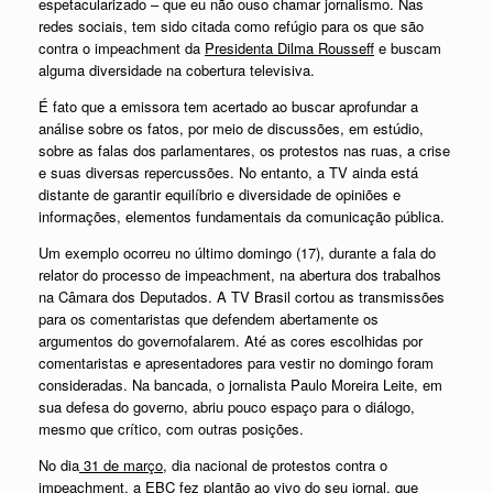
espetacularizado – que eu não ouso chamar jornalismo. Nas
redes sociais, tem sido citada como refúgio para os que são
contra o impeachment da
P
residenta Dilma Rousseff
e buscam
alguma diversidade na cobertura televisiva.
É fato que a emissora tem acertado ao buscar aprofundar a
análise sobre os fatos, por meio de discussões, em estúdio,
sobre as falas dos parlamentares, os protestos nas ruas, a crise
e suas diversas repercussões. No entanto, a TV ainda está
distante de garantir equilíbrio e diversidade de opiniões e
informações, elementos fundamentais da comunicação pública.
Um exemplo ocorreu no último domingo (17), durante a fala do
relator do processo de impeachment, na abertura dos trabalhos
na Câmara dos Deputados. A TV Brasil cortou as transmissões
para os comentaristas que defendem abertamente os
argumentos do governofalarem. Até as cores escolhidas por
comentaristas e apresentadores para vestir no domingo foram
consideradas. Na bancada, o jornalista Paulo Moreira Leite, em
sua defesa do governo, abriu pouco espaço para o diálogo,
mesmo que crítico, com outras posições.
No dia
31 de março
, dia nacional de protestos contra o
impeachment, a EBC fez plantão ao vivo do seu jornal, que