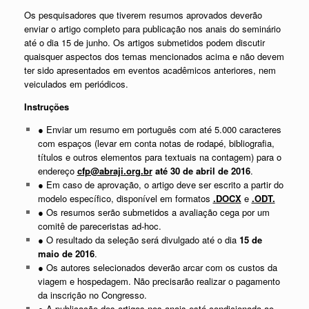
Os pesquisadores que tiverem resumos aprovados deverão
enviar o artigo completo para publicação nos anais do seminário
até o dia 15 de junho. Os artigos submetidos podem discutir
quaisquer aspectos dos temas mencionados acima e não devem
ter sido apresentados em eventos acadêmicos anteriores, nem
veiculados em periódicos.
Instruções
● Enviar um resumo em português com até 5.000 caracteres
com espaços (levar em conta notas de rodapé, bibliografia,
títulos e outros elementos para textuais na contagem) para o
endereço
cfp@abraji.org.br
até 30 de abril de 2016
.
● Em caso de aprovação, o artigo deve ser escrito a partir do
modelo específico, disponível em formatos
.DOCX
e
.ODT.
● Os resumos serão submetidos a avaliação cega por um
comitê de pareceristas ad-hoc.
● O resultado da seleção será divulgado até o dia
15 de
maio de 2016
.
● Os autores selecionados deverão arcar com os custos da
viagem e hospedagem. Não precisarão realizar o pagamento
da inscrição no Congresso.
● A publicação dos artigos nos anais está condicionada ao