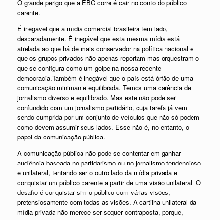
O grande perigo que a EBC corre é cair no conto do público
carente.
É inegável que a
mídia comercial
brasileira
tem lado,
descaradamente. É inegável que esta mesma mídia está
atrelada ao que há de mais conservador na política nacional e
que os grupos privados não apenas reportam mas orquestram o
que se configura como um golpe na nossa recente
democracia.Também é inegável que o país está órfão de uma
comunicação minimante equilibrada. Temos uma carência de
jornalismo diverso e equilibrado. Mas este não pode ser
confundido com um jornalismo partidário, cuja tarefa já vem
sendo cumprida por um conjunto de veículos que não só podem
como devem assumir seus lados. Esse não é, no entanto, o
papel da comunicação pública.
A comunicação pública não pode se contentar em ganhar
audiência baseada no partidarismo ou no jornalismo tendencioso
e unilateral, tentando ser o outro lado da mídia privada e
conquistar um público carente a partir de uma visão unilateral. O
desafio é conquistar sim o público com várias visões,
pretensiosamente com todas as visões. A cartilha unilateral da
mídia privada não merece ser sequer contraposta, porque,