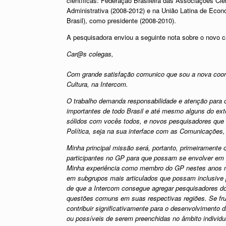
científicas: Federação Brasileira das Associações 
Administrativa (2008-2012) e na União Latina de Eco
Brasil), como presidente (2008-2010).
A pesquisadora enviou a seguinte nota sobre o novo 
Car@s colegas,
Com grande satisfação comunico que sou a nova coo
Cultura, na Intercom.
O trabalho demanda responsabilidade e atenção para
importantes de todo Brasil e até mesmo alguns do exte
sólidos com vocês todos, e novos pesquisadores que 
Política, seja na sua interface com as Comunicações,
Minha principal missão será, portanto, primeiramente
participantes no GP para que possam se envolver em tr
Minha experiência como membro do GP nestes anos 
em subgrupos mais articulados que possam inclusive p
de que a Intercom consegue agregar pesquisadores do
questões comuns em suas respectivas regiões. Se fru
contribuir significativamente para o desenvolviment
ou possíveis de serem preenchidas no âmbito individu