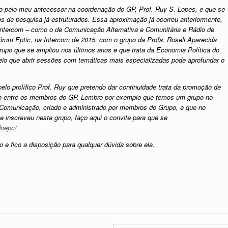
zado pelo meu antecessor na coordenação do GP, Prof. Ruy S. Lopes, e que se
pos de pesquisa já estruturados. Essa aproximação já ocorreu anteriormente,
ntercom – como o de Comunicação Alternativa e Comunitária e Rádio de
órum Eptic, na Intercom de 2015, com o grupo da Profa. Roseli Aparecida
upo que se ampliou nos últimos anos e que trata da Economia Política do
eio que abrir sessões com temáticas mais especializadas pode aprofundar o
pelo prolífico Prof. Ruy que pretendo dar continuidade trata da promoção de
ão entre os membros do GP. Lembro por exemplo que temos um grupo no
Comunicação, criado e administrado por membros do Grupo, e que no
nscreveu neste grupo, faço aqui o convite para que se
doepc/
 e fico a disposição para qualquer dúvida sobre ela.