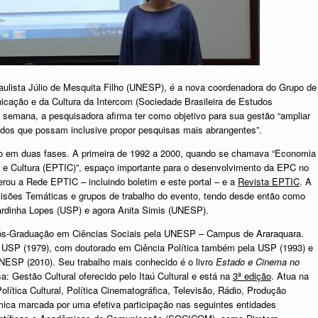
aulista Júlio de Mesquita Filho (UNESP), é a nova coordenadora do Grupo de
cação e da Cultura da Intercom (Sociedade Brasileira de Estudos
 semana, a pesquisadora afirma ter como objetivo para sua gestão “ampliar
os que possam inclusive propor pesquisas mais abrangentes”.
do em duas fases. A primeira de 1992 a 2000, quando se chamava “Economia
 e Cultura (EPTIC)”, espaço importante para o desenvolvimento da EPC no
gerou a Rede EPTIC – incluindo boletim e este portal – e a
Revista EPTIC
. A
isões Temáticas e grupos de trabalho do evento, tendo desde então como
Sardinha Lopes (USP) e agora Anita Simis (UNESP).
Pós-Graduação em Ciências Sociais pela UNESP – Campus de Araraquara.
a USP (1979), com doutorado em Ciência Política também pela USP (1993) e
NESP (2010). Seu trabalho mais conhecido é o livro
Estado e Cinema no
 Gestão Cultural oferecido pelo Itaú Cultural e está na
3ª edição
. Atua na
ítica Cultural, Política Cinematográfica, Televisão, Rádio, Produção
êmica marcada por uma efetiva participação nas seguintes entidades