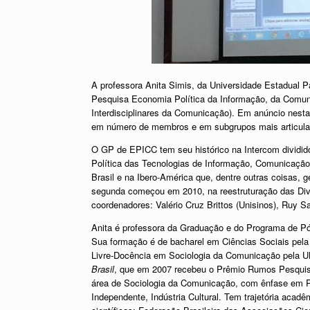
A professora Anita Simis, da Universidade Estadual P
Pesquisa Economia Política da Informação, da Comuni
Interdisciplinares da Comunicação). Em anúncio nesta
em número de membros e em subgrupos mais articulad
O GP de EPICC tem seu histórico na Intercom dividi
Política das Tecnologias de Informação, Comunicação
Brasil e na Ibero-América que, dentre outras coisas, 
segunda começou em 2010, na reestruturação das Div
coordenadores: Valério Cruz Brittos (Unisinos), Ruy 
Anita é professora da Graduação e do Programa de 
Sua formação é de bacharel em Ciências Sociais pel
Livre-Docência em Sociologia da Comunicação pela U
Brasil
, que em 2007 recebeu o Prêmio Rumos Pesquisa:
área de Sociologia da Comunicação, com ênfase em Pol
Independente, Indústria Cultural. Tem trajetória acad