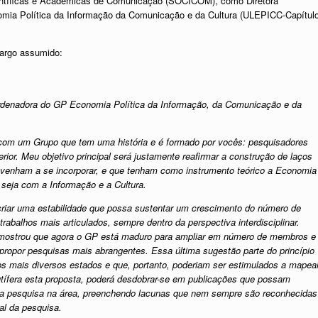
Científicas e Acadêmicas de Comunicação (SOCICOM), como Diretora
nomia Política da Informação da Comunicação e da Cultura (ULEPICC-Capítul
cargo assumido:
rdenadora do GP Economia Política da Informação, da Comunicação e da
 com um Grupo que tem uma história e é formado por vocês: pesquisadores
rior. Meu objetivo principal será justamente reafirmar a construção de laços
venham a se incorporar, e que tenham como instrumento teórico a Economia
 seja com a Informação e a Cultura.
 criar uma estabilidade que possa sustentar um crescimento do número de
abalhos mais articulados, sempre dentro da perspectiva interdisciplinar.
mostrou que agora o GP está maduro para ampliar em número de membros e
ropor pesquisas mais abrangentes. Essa última sugestão parte do princípio
s mais diversos estados e que, portanto, poderiam ser estimulados a mapea
tífera esta proposta, poderá desdobrar-se em publicações que possam
o da pesquisa na área, preenchendo lacunas que nem sempre são reconhecidas
al da pesquisa.