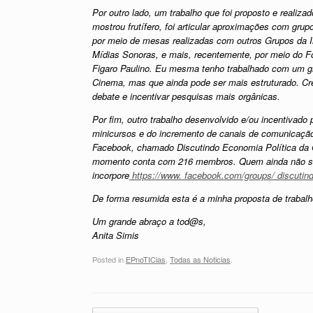
Por outro lado, um trabalho que foi proposto e reali
mostrou frutífero, foi articular aproximações com gru
por meio de mesas realizadas com outros Grupos da I
Mídias Sonoras, e mais, recentemente, por meio do F
Figaro Paulino. Eu mesma tenho trabalhado com um gr
Cinema, mas que ainda pode ser mais estruturado. Cr
debate e incentivar pesquisas mais orgânicas.
Por fim, outro trabalho desenvolvido e/ou incentivado 
minicursos e do incremento de canais de comunicaç
Facebook, chamado Discutindo Economia Política da 
momento conta com 216 membros. Quem ainda não se i
incorpore
https://www. facebook.com/groups/ discutin
De forma resumida esta é a minha proposta de trabalho
Um grande abraço a tod@s,
Anita Simis
Posted in
EPnoTICias
,
Todas as Noticias
.