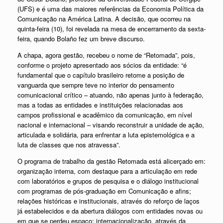
(UFS) e é uma das maiores referências da Econo
mia Política da
Comunicação na América Latina.
A decisão, que ocorreu na
quinta-feira (10), foi revelada na mesa de encerramento da sexta-
feira, quando Bolaño fez um breve discurso.
A chapa, agora gestão, recebeu o nome de “Retomada”, pois,
conforme o projeto apresentado aos sócios da entidade: “é
fundamental que o capítulo brasileiro retome a posição de
vanguarda que sempre teve no interior do pensamento
comunicacional crítico – atuando, não apenas junto à federação,
mas a todas as entidades e instituições relacionadas aos
campos profissional e acadêmico da comunicação, em nível
nacional e internacional – visando reconstruir a unidade de ação,
articulada e solidária, para enfrentar a luta epistemológica e a
luta de classes que nos atravessa”.
O programa de trabalho da gestão Retomada está alicerçado em:
organização interna, com destaque para a articulação em rede
com laboratórios e grupos de pesquisa e o diálogo institucional
com programas de pós-graduação em Comunicação e afins;
relações históricas e institucionais, através do reforço de laços
já estabelecidos e da abertura diálogos com entidades novas ou
em que se perdeu espaço; internacionalização, através da