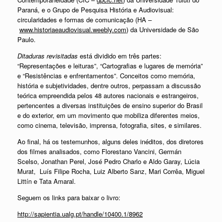
Paraná, e o Grupo de Pesquisa História e Audiovisual:
circularidades e formas de comunicação (HA –
www.historiaeaudiovisual.weebly.com
) da Universidade de São
Paulo.
Ditaduras revisitadas
está dividido em três partes:
“Representações e leituras”, “Cartografias e lugares de memória”
e “Resistências e enfrentamentos”. Conceitos como memória,
história e subjetividades, dentre outros, perpassam a discussão
teórica empreendida pelos 48 autores nacionais e estrangeiros,
pertencentes a diversas instituições de ensino superior do Brasil
e do exterior, em um movimento que mobiliza diferentes meios,
como cinema, televisão, imprensa, fotografia, sites, e similares.
Ao final, há os testemunhos, alguns deles inéditos, dos diretores
dos filmes analisados, como Florestano Vancini, Germán
Scelso, Jonathan Perel, José Pedro Charlo e Aldo Garay, Lúcia
Murat, Luís Filipe Rocha, Luiz Alberto Sanz, Mari Corrêa, Miguel
Littín e Tata Amaral.
Seguem os links para baixar o livro:
http://sapientia.ualg.pt/handle/10400.1/8962