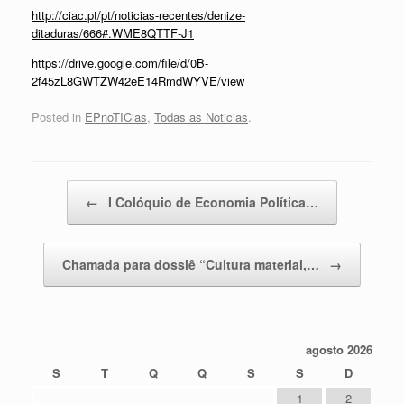
http://ciac.pt/pt/noticias-recentes/denize-
ditaduras/666#.WME8QTTF-J1
https://drive.google.com/file/d/0B-
2f45zL8GWTZW42eE14RmdWYVE/view
Posted in
EPnoTICias
,
Todas as Noticias
.
Post navigation
←
I Colóquio de Economia Política…
Chamada para dossiê “Cultura material,…
→
agosto 2026
S
T
Q
Q
S
S
D
1
2