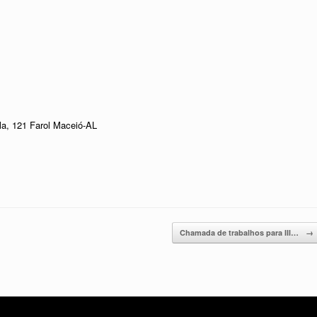
la, 121 Farol Maceió-AL
Chamada de trabalhos para III…
→