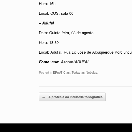
Hora: 16h
Local: COS, sala 06.
– Adufal
Data: Quinta-feira, 03 de agosto
Hora: 18:30
Local: Adufal, Rua Dr. José de Albuquerque Porciúncu
Fonte: com
Ascom/ADUFAL
Posted in
EPnoTICias
,
Todas as Noticias
.
Post navigation
←
A profecia da indústria fonográfica