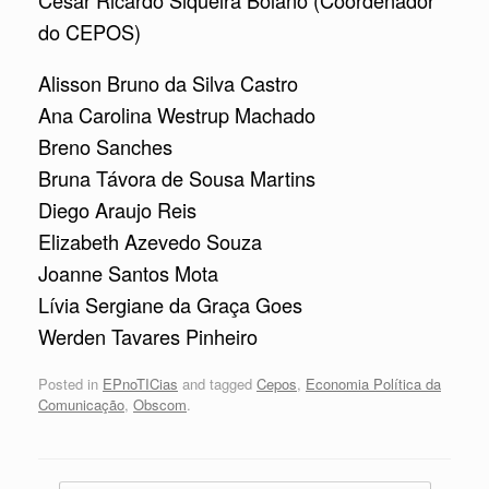
do CEPOS)
Alisson Bruno da Silva Castro
Ana Carolina Westrup Machado
Breno Sanches
Bruna Távora de Sousa Martins
Diego Araujo Reis
Elizabeth Azevedo Souza
Joanne Santos Mota
Lívia Sergiane da Graça Goes
Werden Tavares Pinheiro
Posted in
EPnoTICias
and tagged
Cepos
,
Economia Política da
Comunicação
,
Obscom
.