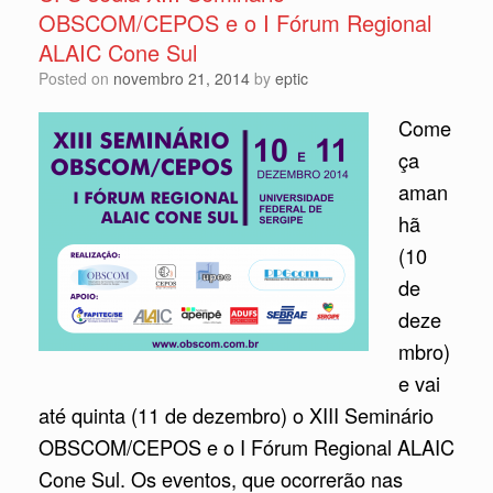
OBSCOM/CEPOS e o I Fórum Regional
ALAIC Cone Sul
Posted on
novembro 21, 2014
by
eptic
Come
ça
aman
hã
(10
de
deze
mbro)
e vai
até quinta (11 de dezembro) o XIII Seminário
OBSCOM/CEPOS e o I Fórum Regional ALAIC
Cone Sul. Os eventos, que ocorrerão nas