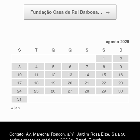
Fundação Casa de Rui Barbosa…
→
agosto 2026
S
T
Q
Q
S
S
D
1
2
3
4
5
6
7
8
9
10
11
12
13
14
15
16
17
18
19
20
21
22
23
24
25
26
27
28
29
30
31
« jan
Contato: Av. Marechal Rondon, s/nº, Jardim Rosa Elze. Sala 50,
andar superior do prédio do CCSA2, Brasil. E-mail: