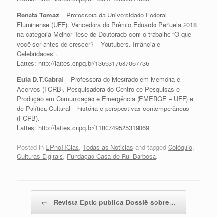
Renata Tomaz
– Professora da Universidade Federal
Fluminense (UFF). Vencedora do Prêmio Eduardo Peñuela 2018
na categoria Melhor Tese de Doutorado com o trabalho “O que
você ser antes de crescer? – Youtubers, Infância e
Celebridades”.
Lattes: http://lattes.cnpq.br/1369317687067736
Eula D.T.Cabral
– Professora do Mestrado em Memória e
Acervos (FCRB). Pesquisadora do Centro de Pesquisas e
Produção em Comunicação e Emergência (EMERGE – UFF) e
de Política Cultural – história e perspectivas contemporâneas
(FCRB).
Lattes: http://lattes.cnpq.br/1180749525319069
Posted in
EPnoTICias
,
Todas as Noticias
and tagged
Colóquio
,
Culturas Digitais
,
Fundação Casa de Rui Barbosa
.
Post navigation
←
Revista Eptic publica Dossiê sobre…