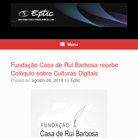
Skip
to
content
Menu
Fundação Casa de Rui Barbosa recebe
Colóquio sobre Culturas Digitais
Posted on
agosto 26, 2018
by
Eptic