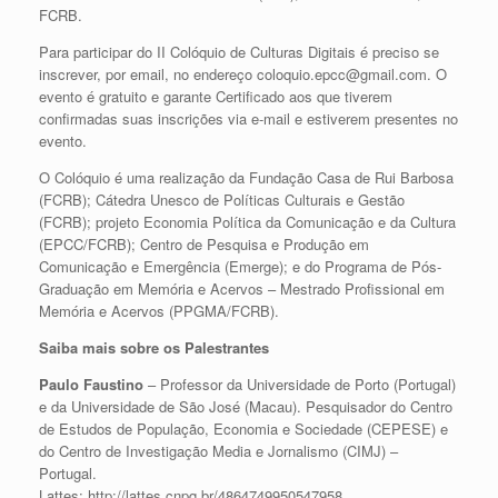
FCRB.
Para participar do II Colóquio de Culturas Digitais é preciso se
inscrever, por email, no endereço coloquio.epcc@gmail.com. O
evento é gratuito e garante Certificado aos que tiverem
confirmadas suas inscrições via e-mail e estiverem presentes no
evento.
O Colóquio é uma realização da Fundação Casa de Rui Barbosa
(FCRB); Cátedra Unesco de Políticas Culturais e Gestão
(FCRB); projeto Economia Política da Comunicação e da Cultura
(EPCC/FCRB); Centro de Pesquisa e Produção em
Comunicação e Emergência (Emerge); e do Programa de Pós-
Graduação em Memória e Acervos – Mestrado Profissional em
Memória e Acervos (PPGMA/FCRB).
Saiba mais sobre os Palestrantes
Paulo Faustino
– Professor da Universidade de Porto (Portugal)
e da Universidade de São José (Macau). Pesquisador do Centro
de Estudos de População, Economia e Sociedade (CEPESE) e
do Centro de Investigação Media e Jornalismo (CIMJ) –
Portugal.
Lattes: http://lattes.cnpq.br/4864749950547958