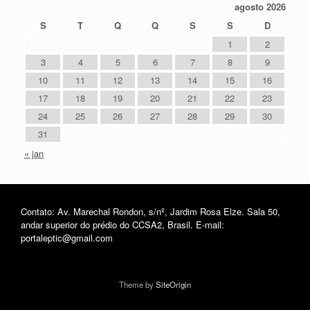
agosto 2026
S
T
Q
Q
S
S
D
1
2
3
4
5
6
7
8
9
10
11
12
13
14
15
16
17
18
19
20
21
22
23
24
25
26
27
28
29
30
31
« jan
Contato: Av. Marechal Rondon, s/nº, Jardim Rosa Elze. Sala 50,
andar superior do prédio do CCSA2, Brasil. E-mail:
portaleptic@gmail.com
Theme by
SiteOrigin