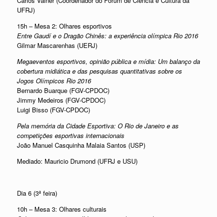
Carlos Vainer (Coordenador do Fórum de Ciência e Cultura da
UFRJ)
15h – Mesa 2: Olhares esportivos
Entre Gaudí e o Dragão Chinês: a experiência olímpica Rio 2016
Gilmar Mascarenhas (UERJ)
Megaeventos esportivos, opinião pública e mídia: Um balanço da
cobertura midiática e das pesquisas quantitativas sobre os
Jogos Olímpicos Rio 2016
Bernardo Buarque (FGV-CPDOC)
Jimmy Medeiros (FGV-CPDOC)
Luigi Bisso (FGV-CPDOC)
Pela memória da Cidade Esportiva: O Rio de Janeiro e as
competições esportivas internacionais
João Manuel Casquinha Malaia Santos (USP)
Mediado: Mauricio Drumond (UFRJ e USU)
Dia 6 (3ª feira)
10h – Mesa 3: Olhares culturais