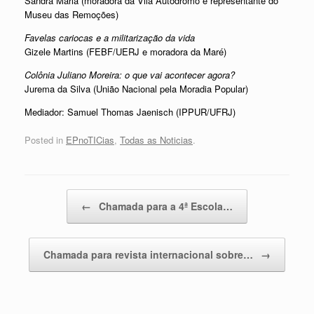
Sandra Maria (moradora da Vila Autódromo e representante do
Museu das Remoções)
Favelas cariocas e a militarização da vida
Gizele Martins (FEBF/UERJ e moradora da Maré)
Colônia Juliano Moreira: o que vai acontecer agora?
Jurema da Silva (União Nacional pela Moradia Popular)
Mediador: Samuel Thomas Jaenisch (IPPUR/UFRJ)
Posted in
EPnoTICias
,
Todas as Noticias
.
Post navigation
←
Chamada para a 4ª Escola…
Chamada para revista internacional sobre…
→