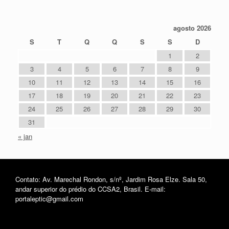
agosto 2026
S
T
Q
Q
S
S
D
1
2
3
4
5
6
7
8
9
10
11
12
13
14
15
16
17
18
19
20
21
22
23
24
25
26
27
28
29
30
31
« jan
Contato: Av. Marechal Rondon, s/nº, Jardim Rosa Elze. Sala 50,
andar superior do prédio do CCSA2, Brasil. E-mail:
portaleptic@gmail.com