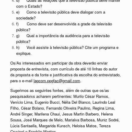
d) Quais as relações que a televisão pública deve manter
com o Estado?
e) Como a televisão pública deve dialogar com a
sociedade?
f) Como deve ser desenvolvida a grade da televisão
pública?
g) Qual a importância da audiência para a televisão
pública?
h) Você assiste à televisão pública? Cite um programa e
explique.
Os/As interessadxs em participar da obra deverão enviar
proposta de entrevista, com currículo de até 10 linhas do autor
da proposta e da fonte e justificativa da escolha do entrevistado,
para o e-mail
lapcom.ppgfac@gmail.com
.
Sugerimos as seguintes fontes, além de outras que os/as
pesquisadorxs acharem pertinentes: Murilo César Ramos,
Venício Lima, Eugenio Bucci, Nélia Del Bianco, Laurindo Leal
Filho, César Bolano, Fernando Oliveira Paulino, Regina Lima,
André Singer, Marilena Chaui, Jesus Martin Barbero, Helena
Sousa, José Marques de Melo, Marialva Barbosa, Muniz Sodré,
Lúcia Santaella, Margarida Kunsch, Heloisa Matos, Tereza
Cruvinel e Franklin Martins.