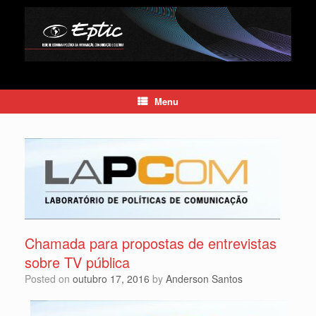
Skip
to
content
Menu
Chamada para propostas de entrevistas
sobre TV pública
Posted on
outubro 17, 2016
by
Anderson Santos