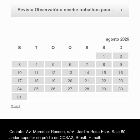
Revista Observatório recebe trabalhos para…
→
agosto 2026
S
T
Q
Q
S
S
D
1
2
3
4
5
6
7
8
9
10
11
12
13
14
15
16
17
18
19
20
21
22
23
24
25
26
27
28
29
30
31
« jan
Contato: Av. Marechal Rondon, s/nº, Jardim Rosa Elze. Sala 50,
andar superior do prédio do CCSA2, Brasil. E-mail: