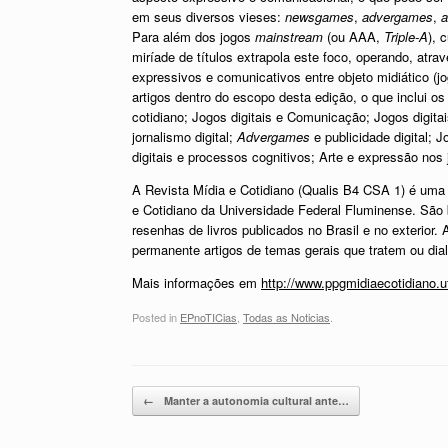
em seus diversos vieses:
newsgames
,
advergames
,
a
Para além dos jogos
mainstream
(ou AAA,
Triple-A
), 
miríade de títulos extrapola este foco, operando, at
expressivos e comunicativos entre objeto midiático (
artigos dentro do escopo desta edição, o que inclui os 
cotidiano; Jogos digitais e Comunicação; Jogos digitai
jornalismo digital;
Advergames
e publicidade digital; 
digitais e processos cognitivos; Arte e expressão nos j
A Revista Mídia e Cotidiano (Qualis B4 CSA 1) é um
e Cotidiano da Universidade Federal Fluminense. São 
resenhas de livros publicados no Brasil e no exterior
permanente artigos de temas gerais que tratem ou di
Mais informações em
http://www.ppgmidiaecotidiano.uf
Posted in
EPnoTICias
,
Todas as Noticias
.
Post navigation
←
Manter a autonomia cultural ante…