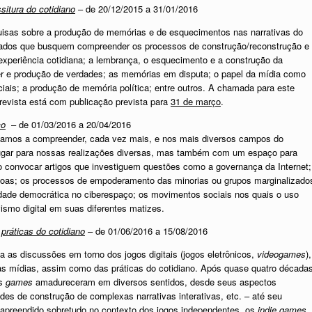
itura do cotidiano
– de 20/12/2015 a 31/01/2016
quisas sobre a produção de memórias e de esquecimentos nas narrativas do
plicados que busquem compreender os processos de construção/reconstrução e
 experiência cotidiana; a lembrança, o esquecimento e a construção da
er e produção de verdades; as memórias em disputa; o papel da mídia como
iais; a produção de memória política; entre outros. A chamada para este
revista está com publicação prevista para
31 de março
.
ço
– de 01/03/2016 a 20/04/2016
ssamos a compreender, cada vez mais, e nos mais diversos campos do
ugar para nossas realizações diversas, mas também com um espaço para
 convocar artigos que investiguem questões como a governança da Internet;
soas; os processos de empoderamento das minorias ou grupos marginalizado
idade democrática no ciberespaço; os movimentos sociais nos quais o uso
vismo digital em suas diferentes matizes.
práticas do cotidiano
– de 01/06/2016 a 15/08/2016
ia as discussões em torno dos jogos digitais (jogos eletrônicos,
videogames
),
 mídias, assim como das práticas do cotidiano. Após quase quatro década
os
games
amadureceram em diversos sentidos, desde seus aspectos
ades de construção de complexas narrativas interativas, etc. – até seu
 apreendido sobretudo no contexto dos jogos independentes, os
indie games
,