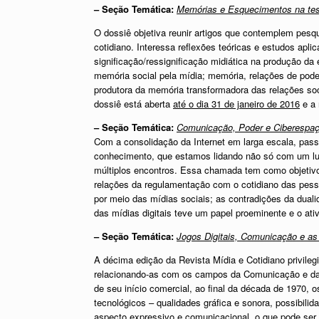
– Seção Temática:
Memórias e Esquecimentos na tess
O dossiê objetiva reunir artigos que contemplem pes
cotidiano. Interessa reflexões teóricas e estudos a
significação/ressignificação midiática na produção da
memória social pela mídia; memória, relações de pod
produtora da memória transformadora das relações soc
dossiê está aberta
até o dia 31 de janeiro de 2016
e a 
– Seção Temática:
Comunicação, Poder e Ciberespa
Com a consolidação da Internet em larga escala, pa
conhecimento, que estamos lidando não só com um l
múltiplos encontros. Essa chamada tem como objetivo
relações da regulamentação com o cotidiano das pes
por meio das mídias sociais; as contradições da dual
das mídias digitais teve um papel proeminente e o ati
–
Seção Temática:
Jogos Digitais, Comunicação e as 
A décima edição da Revista Mídia e Cotidiano privileg
relacionando-as com os campos da Comunicação e das
de seu início comercial, ao final da década de 1970, 
tecnológicos – qualidades gráfica e sonora, possibilid
aspecto expressivo e comunicacional, o que pode ser