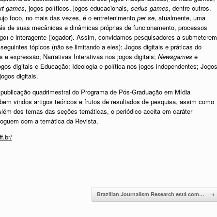
rt games
, jogos políticos, jogos educacionais,
serius games
, dentre outros.
cujo foco, no mais das vezes, é o entretenimento
per se
, atualmente, uma
ravés de suas mecânicas e dinâmicas próprias de funcionamento, processos
jogo) e interagente (jogador). Assim, convidamos pesquisadores a submeterem
seguintes tópicos (não se limitando a eles): Jogos digitais e práticas do
s e expressão; Narrativas Interativas nos jogos digitais;
Newsgames
e
Jogos digitais e Educação; Ideologia e política nos jogos independentes; Jogo
ogos digitais.
a publicação quadrimestral do Programa de Pós-Graduação em Mídia
bem vindos artigos teóricos e frutos de resultados de pesquisa, assim como
. Além dos temas das seções temáticas, o periódico aceita em caráter
aloguem com a temática da Revista.
f.br/
Brazilian Journalism Research está com…
→