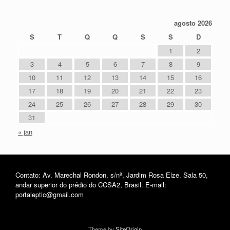
agosto 2026
S
T
Q
Q
S
S
D
1
2
3
4
5
6
7
8
9
10
11
12
13
14
15
16
17
18
19
20
21
22
23
24
25
26
27
28
29
30
31
« jan
Contato: Av. Marechal Rondon, s/nº, Jardim Rosa Elze. Sala 50,
andar superior do prédio do CCSA2, Brasil. E-mail:
portaleptic@gmail.com
Theme by
SiteOrigin