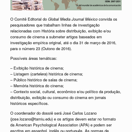
O Comitê Editorial do
Global Media Journal México
convida os
pesquisadores que trabalham linhas de investigação
relacionadas com História sobre distribuição, exibição e/ou
consumo de cinema a submeter artigos baseados em
investigação empírica original, até o dia 31 de março de 2016,
para o número 23 (Outono de 2016).
Possíveis áreas temáticas:
– Exibição histórica de cinema;
– Listagem (
cartelera
) histórica de cinema;
– Público histórico de salas de cinema;
– Memória histórica do cinema;
– Contexto social, cultural, econômico e/ou político da produção,
distribuição, exibição ou consumo do cinema em jornais
históricos específicos.
O coordenador do dossiê será José Carlos Lozano
(jose.lozano@tamiu.edu) e os artigos devem estar no formato
da American Psychological Association (APA) e podem ser
escritos em espanhol, inglês ou português. As normas de