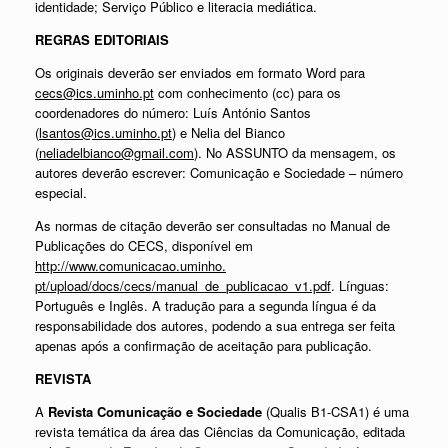
identidade; Serviço Público e literacia mediática.
REGRAS EDITORIAIS
Os originais deverão ser enviados em formato Word para
cecs@ics.uminho.pt
com conhecimento (cc) para os
coordenadores do número: Luís António Santos
(
lsantos@ics.uminho.pt
) e Nelia del Bianco
(
neliadelbianco@gmail.com
). No ASSUNTO da mensagem, os
autores deverão escrever: Comunicação e Sociedade – número
especial.
As normas de citação deverão ser consultadas no Manual de
Publicações do CECS, disponível em
http://www.comunicacao.uminho.
pt/upload/docs/cecs/manual_de_
publicacao_v1.pdf
. Línguas:
Português e Inglês. A tradução para a segunda língua é da
responsabilidade dos autores, podendo a sua entrega ser feita
apenas após a confirmação de aceitação para publicação.
REVISTA
A
Revista Comunicação e Sociedade
(Qualis B1-CSA1) é uma
revista temática da área das Ciências da Comunicação, editada