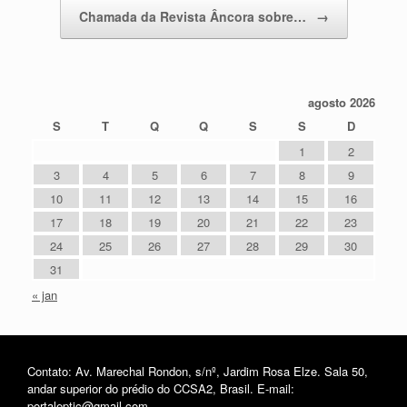
Chamada da Revista Âncora sobre…
→
agosto 2026
S
T
Q
Q
S
S
D
1
2
3
4
5
6
7
8
9
10
11
12
13
14
15
16
17
18
19
20
21
22
23
24
25
26
27
28
29
30
31
« jan
Contato: Av. Marechal Rondon, s/nº, Jardim Rosa Elze. Sala 50,
andar superior do prédio do CCSA2, Brasil. E-mail:
portaleptic@gmail.com