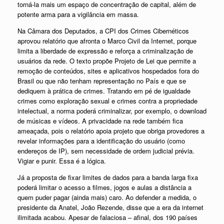
torná-la mais um espaço de concentração de capital, além de
potente arma para a vigilância em massa.
Na Câmara dos Deputados, a CPI dos Crimes Cibernéticos
aprovou relatório que afronta o Marco Civil da Internet, porque
limita a liberdade de expressão e reforça a criminalização de
usuários da rede. O texto propõe Projeto de Lei que permite a
remoção de conteúdos, sites e aplicativos hospedados fora do
Brasil ou que não tenham representação no País e que se
dediquem à prática de crimes. Tratando em pé de igualdade
crimes como exploração sexual e crimes contra a propriedade
intelectual, a norma poderá criminalizar, por exemplo, o download
de músicas e vídeos. A privacidade na rede também fica
ameaçada, pois o relatório apoia projeto que obriga provedores a
revelar informações para a identificação do usuário (como
endereços de IP), sem necessidade de ordem judicial prévia.
Vigiar e punir. Essa é a lógica.
Já a proposta de fixar limites de dados para a banda larga fixa
poderá limitar o acesso a filmes, jogos e aulas a distância a
quem puder pagar (ainda mais) caro. Ao defender a medida, o
presidente da Anatel, João Rezende, disse que a era da internet
ilimitada acabou. Apesar de falaciosa – afinal, dos 190 países