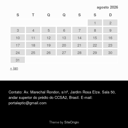
agosto 2026
S
T
Q
Q
S
S
D
1
2
3
4
5
6
7
8
9
10
11
12
13
14
15
16
17
18
19
20
21
22
23
24
25
26
27
28
29
30
31
« jan
Contato: Av. Marechal Rondon, s/nº, Jardim Rosa Elze. Sala 50,
andar superior do prédio do CCSA2, Brasil. E-mail:
portaleptic@gmail.com
Theme by
SiteOrigin