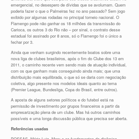
emergencial, no desespero de dívidas que se avolumam. Quem
poderia fazer o que o Palmeiras fez no ano passado? Sem jogo
exibido por algumas rodadas no principal torneio nacional. O
Flamengo pode não ganhar os 18 milhões da transmissão do
Carioca, os outros 3 do Rio não – por sinal, o contrato desse
estadual foi assinado por 8 anos, só o Flamengo foi o único a
fechar por 3.
Ainda que venham surgindo recentemente boatos sobre uma
nova liga de clubes brasileiros, após o fim do Clube dos 13 em
2011, o caminho recente vem sendo mais de atuação individual,
com os que ganham mais conseguindo ainda mais; que uma
distribuição mais equilibrada, o que só se daria com negociação
coletiva, algo presente nos modelos ideais quanto ao tema
(Premier League, Bundesliga, Copa do Brasil, entre outros).
A aposta de alguns setores políticos e do futebol está na
permissão de investimento por grupos financeiros a partir da
empresarização plena de um clube. Mas há outros caminhos
possíveis e uma longa discussão pública que precisa ser aberta.
Referências usadas
POSSAS, Mário Luiz. Marx e os fundamentos da dinâmica