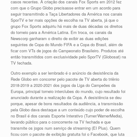
casos recentes. A criação dos canais Fox Sports em 2012 fez
com que o Grupo Globo precisasse entrar em um acordo para
seguir transmitindo a Taça Libertadores da América nos canais
SporTV e ter mais opções de escolha na TV aberta, já que o
grupo Fox Sports adquiriu há mais de duas décadas os direitos
do torneio para a América Latina. Em troca, os canais da
Newscorp ganharam o direito de exibir as duas edições
seguintes de Copa do Mundo FIFA e a Copa do Brasil, além de
ficar com VTs de jogos do Campeonato Brasileiro. Produtos até
então transmitidos com exclusividade pelo SporTV (Globosat) na
TV fechada.
Outro exemplo a ser lembrado é o anúncio da desistência da
Rede Globo em concorrer pelo pacote de TV aberta do triênio
2018-2019 a 2020-2021 dos jogos da Liga do Campeões da
Europa, principal torneio interclubes do mundo, cujo resultado foi
anunciado durante a realização da Copa. A desistência se deu
porque, apesar de bons resultados da audiência, a transmissão
pela Globo dava destaque a um conteúdo cujo poder de escolha
no Brasil é dos canais Esporte Interativo (Turner/WarnerMedia),
levando público para o concorrente na TV fechada e que
transmite os jogos num serviço de streaming (EI Plus). Quem
ficou com o pacote de exibição gratuita foi o Facebook, que luta