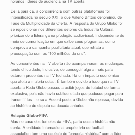
horários líderes de audiência na TV aberta.
De lá para cá, a concorrência com outras plataformas foi
intensificada no século XXI, o que Valério Brittos denominou de
Fase da Multiplicidade da Oferta. A resposta do Grupo Globo foi
se reposicionar nos diferentes setores da Indústria Cultural,
priorizando a liderança na produção audiovisual, independente do
meio de comunicação em que exibe seus programas, como
comprova a campanha publicitária atual, que retrata a
preocupação com os “100 milhões de uns”.
As concorrentes na TV aberta não acompanharam as mudanças,
tendo dificuldade, inclusive, de conseguir algo a mais para
estarem presentes na TV fechada. Há um impacto econômico
que afeta a maioria delas. É também devido a isso que na TV
aberta a Rede Globo passou a exibir jogos de futebol de forma
exclusiva, pois não havia sublicenciada que pudesse pagar para
transmiti-los – e se a Record pode, a Globo não repassa, devido
ao histórico de disputa da década anterior.
Relação Globo-FIFA
Mas no caso dos torneios da FIFA, parte dessa história não
conta. A entidade internacional proprietária do football
association tem uma espécie de “parceria histórica” com a líder