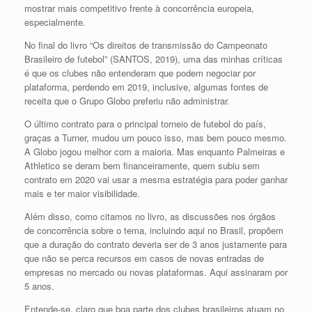
mostrar mais competitivo frente à concorrência europeia,
especialmente.
No final do livro “Os direitos de transmissão do Campeonato
Brasileiro de futebol” (SANTOS, 2019), uma das minhas críticas
é que os clubes não entenderam que podem negociar por
plataforma, perdendo em 2019, inclusive, algumas fontes de
receita que o Grupo Globo preferiu não administrar.
O último contrato para o principal torneio de futebol do país,
graças a Turner, mudou um pouco isso, mas bem pouco mesmo.
A Globo jogou melhor com a maioria. Mas enquanto Palmeiras e
Athletico se deram bem financeiramente, quem subiu sem
contrato em 2020 vai usar a mesma estratégia para poder ganhar
mais e ter maior visibilidade.
Além disso, como citamos no livro, as discussões nos órgãos
de concorrência sobre o tema, incluindo aqui no Brasil, propõem
que a duração do contrato deveria ser de 3 anos justamente para
que não se perca recursos em casos de novas entradas de
empresas no mercado ou novas plataformas. Aqui assinaram por
5 anos.
Entende-se, claro que boa parte dos clubes brasileiros atuam no