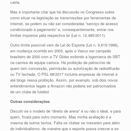
cairia.
Mas é importante citar que há discussão no Congresso sobre
como situar na legislação as transmissões por ferramentas da
internet, se podem ou não ser consideradas “serviço de acesso
condicionado a pagamento” e, consequentemente, entrar nos
limites impostos pela respectiva lei (Lei n. 12.485/2011).
Outro limite possível vem da Lei do Esporte (Lei n. 9.615/1998),
em mudança ocorrida em 2003, após o Vasco ser campeão
brasileiro de 2000 com a TV Globo exibindo a logomarca do SBT
na camisa da equipe carioca. Há proibição de patrocínio de
quem tem concessão, permissão ou autorização de radiodifusão
ou TV fechada. O PSL 68/2017 incluiria empresas de internet e
até blogs nessa proibição. Assim, por exemplo, sob dois novos
entendimentos legais a Amazon não poderia ser patrocinadora
de um clube de futebol.
Outras considerações
Discutir se o modelo de “direito de arena” é ou não o ideal, e para
quem, ficará para outro momento. Mas minha avaliação é a
mesma de outros textos. Falta os clubes se mexerem para além
do individualismo, de maneira que o esporte possa crescer e se