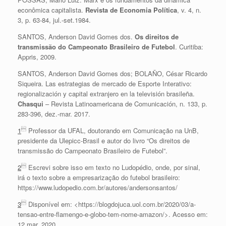
econômica capitalista.
Revista de Economia Política
, v. 4, n.
3, p. 63-84, jul.-set.1984.
SANTOS, Anderson David Gomes dos.
Os direitos de
transmissão do Campeonato Brasileiro de Futebol
. Curitiba:
Appris, 2009.
SANTOS, Anderson David Gomes dos; BOLAÑO, César Ricardo
Siqueira. Las estrategias de mercado de Esporte Interativo:
regionalización y capital extranjero en la televisión brasileña.
Chasqui
– Revista Latinoamericana de Comunicación, n. 133, p.
283-396, dez.-mar. 2017.

1
Professor da UFAL, doutorando em Comunicação na UnB,
presidente da Ulepicc-Brasil e autor do livro “Os direitos de
transmissão do Campeonato Brasileiro de Futebol”.

2
Escrevi sobre isso em texto no Ludopédio, onde, por sinal,
irá o texto sobre a empresarização do futebol brasileiro:
https://www.ludopedio.com.br/autores/andersonsantos/

3
Disponível em: <https://blogdojuca.uol.com.br/2020/03/a-
tensao-entre-flamengo-e-globo-tem-nome-amazon/>. Acesso em:
12 mar. 2020.