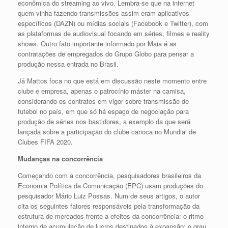
econômica do streaming ao vivo. Lembra-se que na internet
quem vinha fazendo transmissões assim eram aplicativos
específicos (DAZN) ou mídias sociais (Facebook e Twitter), com
as plataformas de audiovisual focando em séries, filmes e reality
shows. Outro fato importante informado por Maia é as
contratações de empregados do Grupo Globo para pensar a
produção nessa entrada no Brasil.
Já Mattos foca no que está em discussão neste momento entre
clube e empresa, apenas o patrocínio máster na camisa,
considerando os contratos em vigor sobre transmissão de
futebol no país, em que só há espaço de negociação para
produção de séries nos bastidores, a exemplo da que será
lançada sobre a participação do clube carioca no Mundial de
Clubes FIFA 2020.
Mudanças na concorrência
Começando com a concorrência, pesquisadores brasileiros da
Economia Política da Comunicação (EPC) usam produções do
pesquisador Mário Luiz Possas. Num de seus artigos, o autor
cita os seguintes fatores responsáveis pela transformação da
estrutura de mercados frente a efeitos da concorrência: o ritmo
interno de acumulação de lucros destinados à expansão; o grau