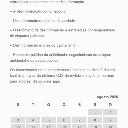
estratégias concorrenciais na desinformação
– A desinformação como negócio
– Desinformação e regimes de verdade
– O fenômeno da desinformação e estratégias contemporâneas
de disputas políticas
– Desinformação e crise do capitalismo
– Economia política da anticiência: negacionismo do colapso
ambiental e da saúde pública
Os interessados em submeter seus trabalhos ao dossiê devem
fazê-lo a través do sistema OJS da revista e seguir as normas
para autores, disponíveis
aqui
.
agosto 2026
S
T
Q
Q
S
S
D
1
2
3
4
5
6
7
8
9
10
11
12
13
14
15
16