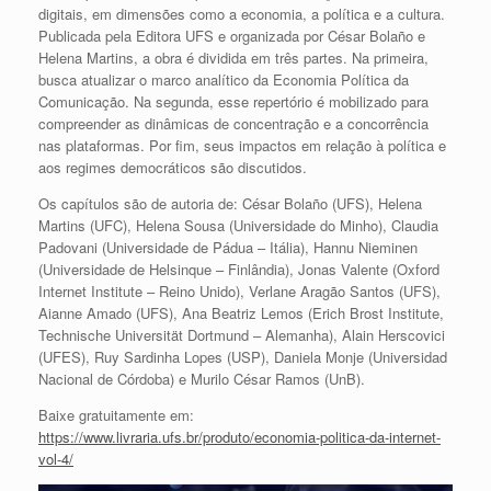
digitais, em dimensões como a economia, a política e a cultura.
Publicada pela Editora UFS e organizada por César Bolaño e
Helena Martins, a obra é dividida em três partes. Na primeira,
busca atualizar o marco analítico da Economia Política da
Comunicação. Na segunda, esse repertório é mobilizado para
compreender as dinâmicas de concentração e a concorrência
nas plataformas. Por fim, seus impactos em relação à política e
aos regimes democráticos são discutidos.
Os capítulos são de autoria de: César Bolaño (UFS), Helena
Martins (UFC), Helena Sousa (Universidade do Minho), Claudia
Padovani (Universidade de Pádua – Itália), Hannu Nieminen
(Universidade de Helsinque – Finlândia), Jonas Valente (Oxford
Internet Institute – Reino Unido), Verlane Aragão Santos (UFS),
Aianne Amado (UFS), Ana Beatriz Lemos (Erich Brost Institute,
Technische Universität Dortmund – Alemanha), Alain Herscovici
(UFES), Ruy Sardinha Lopes (USP), Daniela Monje (Universidad
Nacional de Córdoba) e Murilo César Ramos (UnB).
Baixe gratuitamente em:
https://www.livraria.ufs.br/produto/economia-politica-da-internet-
vol-4/