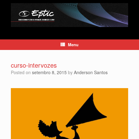
Skip
to
content
Menu
curso-intervozes
Posted on
setembro 8, 2015
by
Anderson Santos