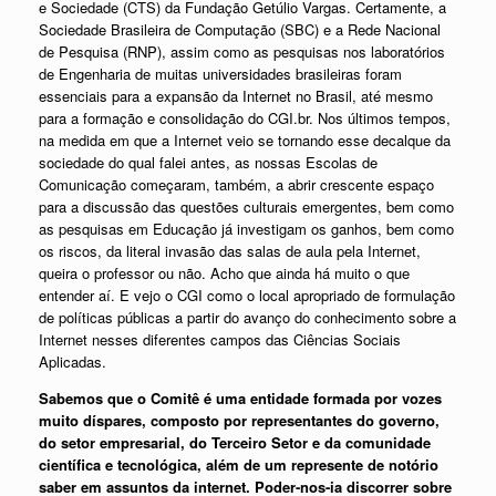
e Sociedade (CTS) da Fundação Getúlio Vargas. Certamente, a
Sociedade Brasileira de Computação (SBC) e a Rede Nacional
de Pesquisa (RNP), assim como as pesquisas nos laboratórios
de Engenharia de muitas universidades brasileiras foram
essenciais para a expansão da Internet no Brasil, até mesmo
para a formação e consolidação do CGI.br. Nos últimos tempos,
na medida em que a Internet veio se tornando esse decalque da
sociedade do qual falei antes, as nossas Escolas de
Comunicação começaram, também, a abrir crescente espaço
para a discussão das questões culturais emergentes, bem como
as pesquisas em Educação já investigam os ganhos, bem como
os riscos, da literal invasão das salas de aula pela Internet,
queira o professor ou não. Acho que ainda há muito o que
entender aí. E vejo o CGI como o local apropriado de formulação
de políticas públicas a partir do avanço do conhecimento sobre a
Internet nesses diferentes campos das Ciências Sociais
Aplicadas.
Sabemos que o Comitê é uma entidade formada por vozes
muito díspares, composto por representantes do governo,
do setor empresarial, do Terceiro Setor e da comunidade
científica e tecnológica, além de um represente de notório
saber em assuntos da internet. Poder-nos-ia discorrer sobre