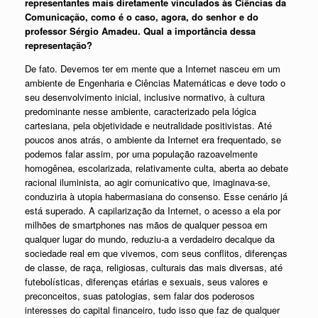
representantes mais diretamente vinculados às Ciências da
Comunicação, como é o caso, agora, do senhor e do
professor Sérgio Amadeu. Qual a importância dessa
representação?
De fato. Devemos ter em mente que a Internet nasceu em um
ambiente de Engenharia e Ciências Matemáticas e deve todo o
seu desenvolvimento inicial, inclusive normativo, à cultura
predominante nesse ambiente, caracterizado pela lógica
cartesiana, pela objetividade e neutralidade positivistas. Até
poucos anos atrás, o ambiente da Internet era frequentado, se
podemos falar assim, por uma população razoavelmente
homogênea, escolarizada, relativamente culta, aberta ao debate
racional iluminista, ao agir comunicativo que, imaginava-se,
conduziria à utopia habermasiana do consenso. Esse cenário já
está superado. A capilarização da Internet, o acesso a ela por
milhões de smartphones nas mãos de qualquer pessoa em
qualquer lugar do mundo, reduziu-a a verdadeiro decalque da
sociedade real em que vivemos, com seus conflitos, diferenças
de classe, de raça, religiosas, culturais das mais diversas, até
futebolísticas, diferenças etárias e sexuais, seus valores e
preconceitos, suas patologias, sem falar dos poderosos
interesses do capital financeiro, tudo isso que faz de qualquer