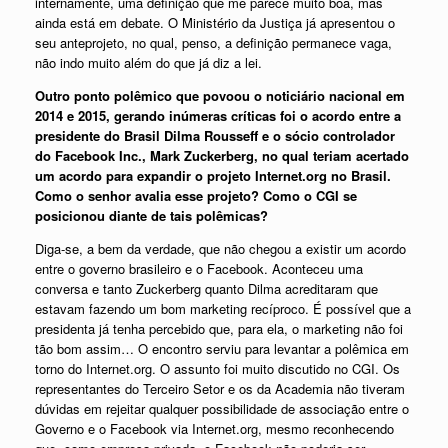
internamente, uma definição que me parece muito boa, mas
ainda está em debate. O Ministério da Justiça já apresentou o
seu anteprojeto, no qual, penso, a definição permanece vaga,
não indo muito além do que já diz a lei.
Outro ponto polêmico que povoou o noticiário nacional em
2014 e 2015, gerando inúmeras críticas foi o acordo entre a
presidente do Brasil Dilma Rousseff e o sócio controlador
do Facebook Inc., Mark Zuckerberg, no qual teriam acertado
um acordo para expandir o projeto Internet.org no Brasil.
Como o senhor avalia esse projeto? Como o CGI se
posicionou diante de tais polêmicas?
Diga-se, a bem da verdade, que não chegou a existir um acordo
entre o governo brasileiro e o Facebook. Aconteceu uma
conversa e tanto Zuckerberg quanto Dilma acreditaram que
estavam fazendo um bom marketing recíproco. É possível que a
presidenta já tenha percebido que, para ela, o marketing não foi
tão bom assim… O encontro serviu para levantar a polêmica em
torno do Internet.org. O assunto foi muito discutido no CGI. Os
representantes do Terceiro Setor e os da Academia não tiveram
dúvidas em rejeitar qualquer possibilidade de associação entre o
Governo e o Facebook via Internet.org, mesmo reconhecendo