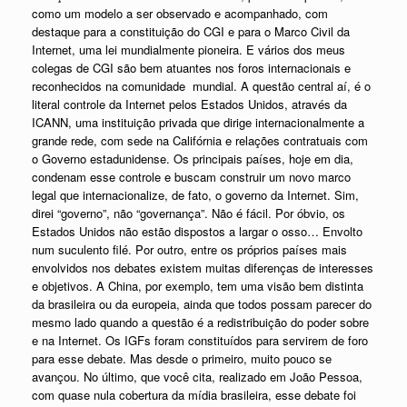
como um modelo a ser observado e acompanhado, com
destaque para a constituição do CGI e para o Marco Civil da
Internet, uma lei mundialmente pioneira. E vários dos meus
colegas de CGI são bem atuantes nos foros internacionais e
reconhecidos na comunidade mundial. A questão central aí, é o
literal controle da Internet pelos Estados Unidos, através da
ICANN, uma instituição privada que dirige internacionalmente a
grande rede, com sede na Califórnia e relações contratuais com
o Governo estadunidense. Os principais países, hoje em dia,
condenam esse controle e buscam construir um novo marco
legal que internacionalize, de fato, o governo da Internet. Sim,
direi “governo”, não “governança”. Não é fácil. Por óbvio, os
Estados Unidos não estão dispostos a largar o osso… Envolto
num suculento filé. Por outro, entre os próprios países mais
envolvidos nos debates existem muitas diferenças de interesses
e objetivos. A China, por exemplo, tem uma visão bem distinta
da brasileira ou da europeia, ainda que todos possam parecer do
mesmo lado quando a questão é a redistribuição do poder sobre
e na Internet. Os IGFs foram constituídos para servirem de foro
para esse debate. Mas desde o primeiro, muito pouco se
avançou. No último, que você cita, realizado em João Pessoa,
com quase nula cobertura da mídia brasileira, esse debate foi