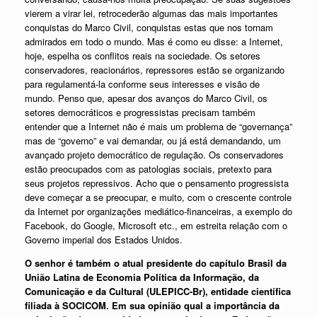
vierem a virar lei, retrocederão algumas das mais importantes
conquistas do Marco Civil, conquistas estas que nos tornam
admirados em todo o mundo. Mas é como eu disse: a Internet,
hoje, espelha os conflitos reais na sociedade. Os setores
conservadores, reacionários, repressores estão se organizando
para regulamentá-la conforme seus interesses e visão de
mundo. Penso que, apesar dos avanços do Marco Civil, os
setores democráticos e progressistas precisam também
entender que a Internet não é mais um problema de “governança”
mas de “governo” e vai demandar, ou já está demandando, um
avançado projeto democrático de regulação. Os conservadores
estão preocupados com as patologias sociais, pretexto para
seus projetos repressivos. Acho que o pensamento progressista
deve começar a se preocupar, e muito, com o crescente controle
da Internet por organizações mediático-financeiras, a exemplo do
Facebook, do Google, Microsoft etc., em estreita relação com o
Governo imperial dos Estados Unidos.
O senhor é também o atual presidente do capítulo Brasil da
União Latina de Economia Política da Informação, da
Comunicação e da Cultural (ULEPICC-Br), entidade científica
filiada à SOCICOM. Em sua opinião qual a importância da