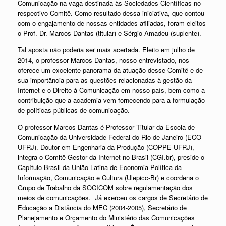
Comunicação na vaga destinada às Sociedades Científicas no
respectivo Comitê. Como resultado dessa iniciativa, que contou
com o engajamento de nossas entidades afiliadas, foram eleitos
o Prof. Dr. Marcos Dantas (titular) e Sérgio Amadeu (suplente).
Tal aposta não poderia ser mais acertada. Eleito em julho de
2014, o professor Marcos Dantas, nosso entrevistado, nos
oferece um excelente panorama da atuação desse Comitê e de
sua importância para as questões relacionadas à gestão da
Internet e o Direito à Comunicação em nosso país, bem como a
contribuição que a academia vem fornecendo para a formulação
de políticas públicas de comunicação.
O professor Marcos Dantas é Professor Titular da Escola de
Comunicação da Universidade Federal do Rio de Janeiro (ECO-
UFRJ). Doutor em Engenharia da Produção (COPPE-UFRJ),
integra o Comitê Gestor da Internet no Brasil (CGI.br), preside o
Capítulo Brasil da União Latina de Economia Política da
Informação, Comunicação e Cultura (Ulepicc-Br) e coordena o
Grupo de Trabalho da SOCICOM sobre regulamentação dos
meios de comunicações. Já exerceu os cargos de Secretário de
Educação a Distância do MEC (2004-2005), Secretário de
Planejamento e Orçamento do Ministério das Comunicações