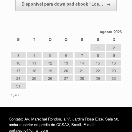
Disponível para download ebook “Los…
→
agosto 2026
S
T
Q
Q
S
S
D
1
2
3
4
5
6
7
8
9
10
11
12
13
14
15
16
17
18
19
20
21
22
23
24
25
26
27
28
29
30
31
« jan
Contato: Av. Marechal Rondon, s/nº, Jardim Rosa Elze. Sala 50,
andar superior do prédio do CCSA2, Brasil. E-mail:
portaleptic@gmail.com