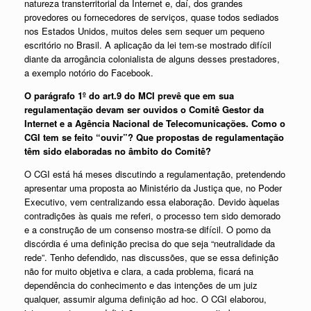
natureza transterritorial da Internet e, daí, dos grandes
provedores ou fornecedores de serviços, quase todos sediados
nos Estados Unidos, muitos deles sem sequer um pequeno
escritório no Brasil. A aplicação da lei tem-se mostrado difícil
diante da arrogância colonialista de alguns desses prestadores,
a exemplo notório do Facebook.
O parágrafo 1º do art.9 do MCI prevê que em sua
regulamentação devam ser ouvidos o Comitê Gestor da
Internet e a Agência Nacional de Telecomunicações. Como o
CGI tem se feito “ouvir”? Que propostas de regulamentação
têm sido elaboradas no âmbito do Comitê?
O CGI está há meses discutindo a regulamentação, pretendendo
apresentar uma proposta ao Ministério da Justiça que, no Poder
Executivo, vem centralizando essa elaboração. Devido àquelas
contradições às quais me referi, o processo tem sido demorado
e a construção de um consenso mostra-se difícil. O pomo da
discórdia é uma definição precisa do que seja “neutralidade da
rede”. Tenho defendido, nas discussões, que se essa definição
não for muito objetiva e clara, a cada problema, ficará na
dependência do conhecimento e das intenções de um juiz
qualquer, assumir alguma definição ad hoc. O CGI elaborou,