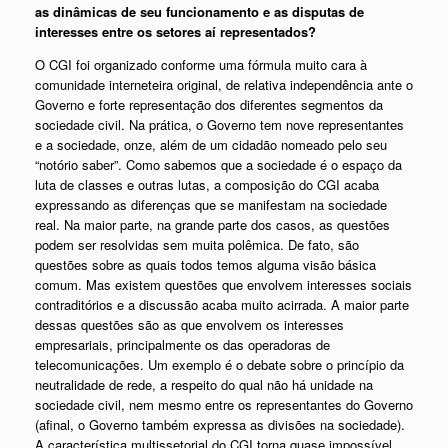
as dinâmicas de seu funcionamento e as disputas de
interesses entre os setores aí representados?
O CGI foi organizado conforme uma fórmula muito cara à
comunidade interneteira original, de relativa independência ante o
Governo e forte representação dos diferentes segmentos da
sociedade civil. Na prática, o Governo tem nove representantes
e a sociedade, onze, além de um cidadão nomeado pelo seu
“notório saber”. Como sabemos que a sociedade é o espaço da
luta de classes e outras lutas, a composição do CGI acaba
expressando as diferenças que se manifestam na sociedade
real. Na maior parte, na grande parte dos casos, as questões
podem ser resolvidas sem muita polêmica. De fato, são
questões sobre as quais todos temos alguma visão básica
comum. Mas existem questões que envolvem interesses sociais
contraditórios e a discussão acaba muito acirrada. A maior parte
dessas questões são as que envolvem os interesses
empresariais, principalmente os das operadoras de
telecomunicações. Um exemplo é o debate sobre o princípio da
neutralidade de rede, a respeito do qual não há unidade na
sociedade civil, nem mesmo entre os representantes do Governo
(afinal, o Governo também expressa as divisões na sociedade).
A característica multissetorial do CGI torna quase impossível