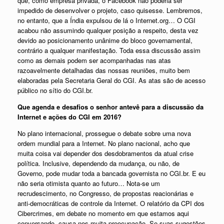
que, como empresa privada, o Facebook não poderia ser
impedido de desenvolver o projeto, caso quisesse. Lembremos,
no entanto, que a Índia expulsou de lá o Internet.org… O CGI
acabou não assumindo qualquer posição a respeito, desta vez
devido ao posicionamento unânime do bloco governamental,
contrário a qualquer manifestação. Toda essa discussão assim
como as demais podem ser acompanhadas nas atas
razoavelmente detalhadas das nossas reuniões, muito bem
elaboradas pela Secretaria Geral do CGI. As atas são de acesso
público no sítio do CGI.br.
Que agenda e desafios o senhor antevê para a discussão da
Internet e ações do CGI em 2016?
No plano internacional, prossegue o debate sobre uma nova
ordem mundial para a Internet. No plano nacional, acho que
muita coisa vai depender dos desdobramentos da atual crise
política. Inclusive, dependendo da mudança, ou não, de
Governo, pode mudar toda a bancada governista no CGI.br. E eu
não seria otimista quanto ao futuro… Nota-se um
recrudescimento, no Congresso, de propostas reacionárias e
anti-democráticas de controle da Internet. O relatório da CPI dos
Cibercrimes, em debate no momento em que estamos aqui
conversando, causa-nos muita preocupação. Se suas sugestões