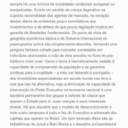
sempre foi uma mímica de sociedades ocidentais europeias ou
europeizadas. Existe um sentido de crença dogmático na
suposta racionalidade dos agentes de mercado, na retração
destes diante de ambientes pouco convidativos aos
investimentos e da defesa de que pouca regulação implica em
garantia de liberdades fundamentais. Do ponto de vista da
geografia econômica básica e do Sistema Internacional os
pressupostos acima são simplesmente absurdos, formando uma
perigosa fantasia voltada para converter sociedades em
indivíduos atomizados e mão de obra precária no fluxo do pós-
fordismo mais cruel. Como o tema é hermeticamente vedado à
capacidade de compreensão da população e as garantias
jurídicas para a crueldade – a meu ver beirando a sociopatia –
dos investidores-especuladores em escala mundo nos leva a
crer que não há alternativa, logo a diminuição da capacidade de
intervenção do Poder Executivo na economia nacional é uma
bandeira permanente dos grupos e setores de classe que
querem o Estado para si, suas crenças e seus interesses
diretos. Há que ressaltar que o modelo de desenvolvimento a
todo custo tampouco é justo e faz do Executivo a antessala dos
capitais que operam no Brasil. Um bom exemplo disso são as
hidrelétricas de Juruá e Belo Monte e o desastre socioambiental