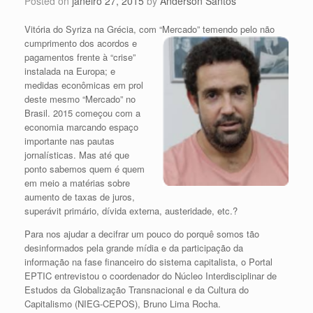
Posted on
janeiro 27, 2015
by
Anderson Santos
Vitória do Syriza na Grécia, com “Mercad
o” temendo pelo não
cumprimento dos acordos e
pagamentos frente à “crise”
instalada na Europa; e
medidas econômicas em prol
deste mesmo “Mercado” no
Brasil. 2015 começou com a
economia marcando espaço
importante nas pautas
jornalísticas. Mas até que
ponto sabemos quem é quem
em meio a matérias sobre
aumento de taxas de juros,
superávit primário, dívida externa, austeridade, etc.?
Para nos ajudar a decifrar um pouco do porquê somos tão
desinformados pela grande mídia e da participação da
informação na fase financeiro do sistema capitalista, o Portal
EPTIC entrevistou o coordenador do Núcleo Interdisciplinar de
Estudos da Globalização Transnacional e da Cultura do
Capitalismo (NIEG-CEPOS), Bruno Lima Rocha.