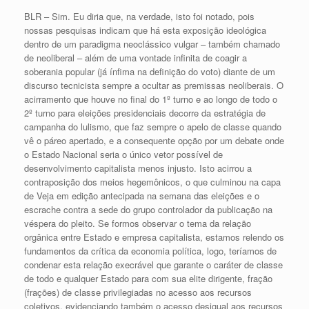
BLR – Sim. Eu diria que, na verdade, isto foi notado, pois
nossas pesquisas indicam que há esta exposição ideológica
dentro de um paradigma neoclássico vulgar – também chamado
de neoliberal – além de uma vontade infinita de coagir a
soberania popular (já ínfima na definição do voto) diante de um
discurso tecnicista sempre a ocultar as premissas neoliberais. O
acirramento que houve no final do 1º turno e ao longo de todo o
2º turno para eleições presidenciais decorre da estratégia de
campanha do lulismo, que faz sempre o apelo de classe quando
vê o páreo apertado, e a consequente opção por um debate onde
o Estado Nacional seria o único vetor possível de
desenvolvimento capitalista menos injusto. Isto acirrou a
contraposição dos meios hegemônicos, o que culminou na capa
de Veja em edição antecipada na semana das eleições e o
escrache contra a sede do grupo controlador da publicação na
véspera do pleito. Se formos observar o tema da relação
orgânica entre Estado e empresa capitalista, estamos relendo os
fundamentos da crítica da economia política, logo, teríamos de
condenar esta relação execrável que garante o caráter de classe
de todo e qualquer Estado para com sua elite dirigente, fração
(frações) de classe privilegiadas no acesso aos recursos
coletivos, evidenciando também o acesso desigual aos recursos