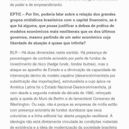
de poder e de empreendimento.
EPTIC – Por fim, poderia falar sobre a relação dos grandes
grupos midiáticos brasileiros com o capital financeiro, se é
que há alguma, que possa justificar a defesa de prática de
modelos econômicos mais neoliberais que os dos últimos
governos, mesmo partindo de um setor econômico cuja
liberdade de atuação é quase que infinita?
BLR – Há duas dimensões neste sentido. Há presença de
porcentagem de controle acionário por parte de fundos de
investimento de risco (
hedge funds
,
fondos buitres
), mas o
ataque ao aparelho de Estado e a diminuição da capacidade de
intervenção dentro do modelo cepalino [desenvolvimentista por
substituição das importações], estruturalista e cujo ápice na
América Latina foi o Estado Nacional-Desenvolvimentista, já
vem desde a segunda metade da década de 1980, reforçado
após a queda do Muro de Berlim e do lamentável Consenso de
Washington. Ou seja, não é porque as empresas de mídia estão
com presença acionária de fundos duvidosos que seus
colunistas e a linha editorial faz aberta pregação neoliberal. A
ideologia não está diretamente vinculada às condições materiais
de existência e a ideia de modernização da sociedade brasileira