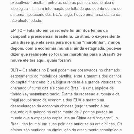
executivos transitam entre as esferas política, econômica e
ideológica – tinham informação perfeita do que ocorria dentro do
sistema hipotecário dos EUA. Logo, houve uma farsa diante da
não-aleatoriedade.
EPTIC – Falando em crise, este foi um dos temas da
campanha presidencial brasileira. Lá atrás, o ex-presidente
Lula disse que ela seria para nós uma “marolinha”. 7 anos
depois, com a economia mundial ainda estagnada, pode-se
dizer que realmente só foi uma marolinha para o Brasil? Se
houve efeitos aqui, quais foram?
BLR – Os efeitos no Brasil podem ser observados no chamado
esgotamento do modelo de partilha, entre a garantia dos ganhos
do capital financeiro (cuja lógica rentista é a grande vitoriosa no
chamado 3º turno das eleições no Brasil) e uma espécie de
tímido keynesianismo tardio. Diante da recessão europeia e da
frágil recuperação da economia dos EUA e mesmo na
desaceleração da economia chinesa (cujo tamanho é tão
absurdo que quando há crescimento de 7 pontos parece ao
mundo que a expansão capitalista na China está “devagar”), o
Brasil não foi mal em suas políticas anticrise ou anticíclicas. Os
efeitos são sentidos na diminuição do crescimento econômico e