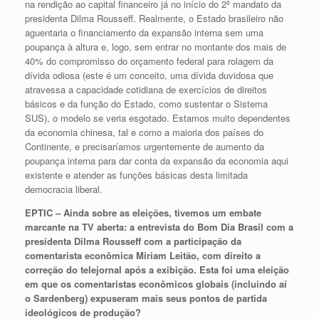
na rendição ao capital financeiro já no início do 2º mandato da
presidenta Dilma Rousseff. Realmente, o Estado brasileiro não
aguentaria o financiamento da expansão interna sem uma
poupança à altura e, logo, sem entrar no montante dos mais de
40% do compromisso do orçamento federal para rolagem da
dívida odiosa (este é um conceito, uma dívida duvidosa que
atravessa a capacidade cotidiana de exercícios de direitos
básicos e da função do Estado, como sustentar o Sistema
SUS), o modelo se veria esgotado. Estamos muito dependentes
da economia chinesa, tal e como a maioria dos países do
Continente, e precisaríamos urgentemente de aumento da
poupança interna para dar conta da expansão da economia aqui
existente e atender as funções básicas desta limitada
democracia liberal.
EPTIC – Ainda sobre as eleições, tivemos um embate
marcante na TV aberta: a entrevista do Bom Dia Brasil com a
presidenta Dilma Rousseff com a participação da
comentarista econômica Miriam Leitão, com direito a
correção do telejornal após a exibição. Esta foi uma eleição
em que os comentaristas econômicos globais (incluindo aí
o Sardenberg) expuseram mais seus pontos de partida
ideológicos de produção?