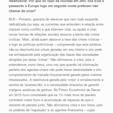
reestruturar. Por que no caso da iniciada em 2007 nos EUA e
passando à Europa logo em seguida vocês preferem não
chamar de crise?
BLR – Primeiro, gostaria de observar que nem toda esquerda
radicalizada (ou seja, as correntes que entendem a relação entre
classes como conflito e que intentam criar, ou ajudar a criar,
novas formas de relações sociais) assume a teoria das crises
cíclicas. Mais, ainda quem absorve a tese das crises cíclicas –
e logo as políticas anticíclicas – compreende que este sistema
não se desmonta por crises geradas em seu interior e sim pode
ser enfraquecido pela organização das bases das sociedades
atingidas por estas “crises”. Não afirmamos a crise, pois a
entendemos como farsa, uma vez que quando há informação
perfeita dos agentes-chave não pode haver aleatoriedade e sim
comportamento de manada forçosamente gerado pelos maiores
interessados. A reestrutura gerada pela “crise” é simplesmente a
receita do “austericídio” e a necessidade (imposta) de garantir
margens asiáticas de ganhos. No Fórum Econômico de Davos
em 2015 ficou constatado que os 1% mais ricos do planeta
controlam maior fluxo e acumulação de riquezas do que o
restante do planeta junto. Não afirmamos crise e sim farsa, pois
os poderes de “regulação” e os agentes financeiros – cujos