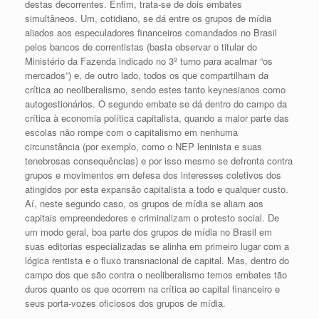
destas decorrentes. Enfim, trata-se de dois embates
simultâneos. Um, cotidiano, se dá entre os grupos de mídia
aliados aos especuladores financeiros comandados no Brasil
pelos bancos de correntistas (basta observar o titular do
Ministério da Fazenda indicado no 3º turno para acalmar “os
mercados”) e, de outro lado, todos os que compartilham da
crítica ao neoliberalismo, sendo estes tanto keynesianos como
autogestionários. O segundo embate se dá dentro do campo da
crítica à economia política capitalista, quando a maior parte das
escolas não rompe com o capitalismo em nenhuma
circunstância (por exemplo, como o NEP leninista e suas
tenebrosas consequências) e por isso mesmo se defronta contra
grupos e movimentos em defesa dos interesses coletivos dos
atingidos por esta expansão capitalista a todo e qualquer custo.
Aí, neste segundo caso, os grupos de mídia se aliam aos
capitais empreendedores e criminalizam o protesto social. De
um modo geral, boa parte dos grupos de mídia no Brasil em
suas editorias especializadas se alinha em primeiro lugar com a
lógica rentista e o fluxo transnacional de capital. Mas, dentro do
campo dos que são contra o neoliberalismo temos embates tão
duros quanto os que ocorrem na crítica ao capital financeiro e
seus porta-vozes oficiosos dos grupos de mídia.