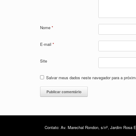
Nome
*
E-mail
*
Site
Salvar meus dados neste navegador para a próxim
Contato: Av. Marechal Rondon, s/nº, Jardim Rosa El