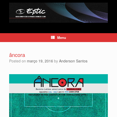
Skip
to
content
Menu
âncora
Posted on
março 19, 2016
by
Anderson Santos