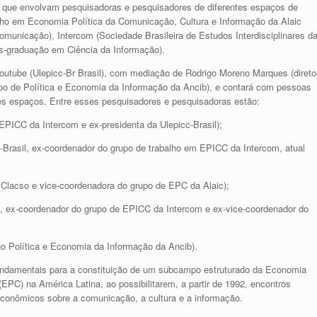
to que envolvam pesquisadoras e pesquisadores de diferentes espaços de
ho em Economia Política da Comunicação, Cultura e Informação da Alaic
municação), Intercom (Sociedade Brasileira de Estudos Interdisciplinares d
-graduação em Ciência da Informação).
 Youtube (Ulepicc-Br Brasil), com mediação de Rodrigo Moreno Marques (direto
rupo de Política e Economia da Informação da Ancib), e contará com pessoas
s espaços. Entre esses pesquisadores e pesquisadoras estão:
EPICC da Intercom e ex-presidenta da Ulepicc-Brasil);
c-Brasil, ex-coordenador do grupo de trabalho em EPICC da Intercom, atual
Clacso e vice-coordenadora do grupo de EPC da Alaic);
l, ex-coordenador do grupo de EPICC da Intercom e ex-vice-coordenador do
ho Política e Economia da Informação da Ancib).
fundamentais para a constituição de um subcampo estruturado da Economia
EPC) na América Latina, ao possibilitarem, a partir de 1992, encontros
-econômicos sobre a comunicação, a cultura e a informação.