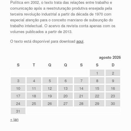
Política em 2002, o texto trata das relações entre trabalho e
comunicação após a reestruturação produtiva ensejada pela
terceira revolução industrial a partir da década de 1970 com
especial atenção para o conceito marxiano de subsunção do
trabalho intelectual. O acervo da revista conta apenas com os
volumes publicados a partir de 2013.
O texto está disponível para download
aqui
.
agosto 2026
S
T
Q
Q
S
S
D
1
2
3
4
5
6
7
8
9
10
11
12
13
14
15
16
17
18
19
20
21
22
23
24
25
26
27
28
29
30
31
« jan