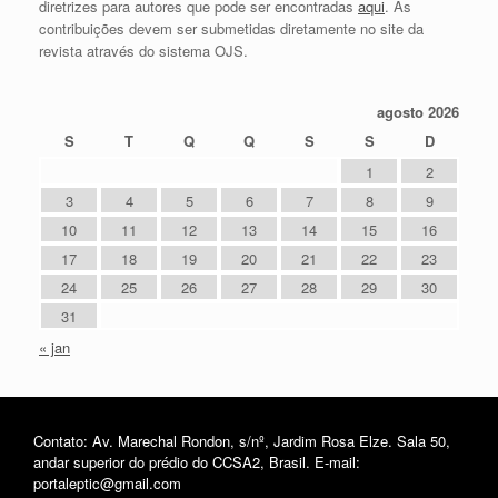
diretrizes para autores que pode ser encontradas
aqui
. As
contribuições devem ser submetidas diretamente no site da
revista através do sistema OJS.
agosto 2026
S
T
Q
Q
S
S
D
1
2
3
4
5
6
7
8
9
10
11
12
13
14
15
16
17
18
19
20
21
22
23
24
25
26
27
28
29
30
31
« jan
Contato: Av. Marechal Rondon, s/nº, Jardim Rosa Elze. Sala 50,
andar superior do prédio do CCSA2, Brasil. E-mail:
portaleptic@gmail.com