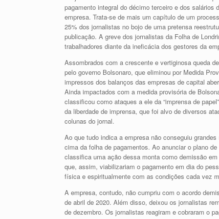
pagamento integral do décimo terceiro e dos salários
empresa. Trata-se de mais um capítulo de um process
25% dos jornalistas no bojo de uma pretensa reestru
publicação. A greve dos jornalistas da Folha de Lo
trabalhadores diante da ineficácia dos gestores da em
Assombrados com a crescente e vertiginosa queda de
pelo governo Bolsonaro, que eliminou por Medida Prov
impressos dos balanços das empresas de capital abert
Ainda impactados com a medida provisória de Bolsona
classificou como ataques a ele da “imprensa de pape
da liberdade de imprensa, que foi alvo de diversos at
colunas do jornal.
Ao que tudo indica a empresa não conseguiu grandes re
cima da folha de pagamentos. Ao anunciar o plano de d
classifica uma ação dessa monta como demissão em m
que, assim, viabilizariam o pagamento em dia do pess
física e espiritualmente com as condições cada vez m
A empresa, contudo, não cumpriu com o acordo demissi
de abril de 2020. Além disso, deixou os jornalistas r
de dezembro. Os jornalistas reagiram e cobraram o pa