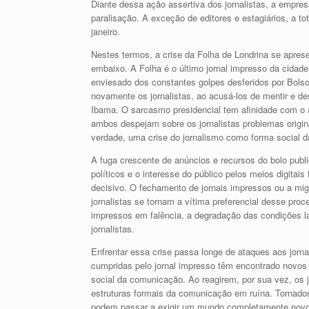
Diante dessa ação assertiva dos jornalistas, a empres
paralisação. A exceção de editores e estagiários, a to
janeiro.
Nestes termos, a crise da Folha de Londrina se apre
embaixo. A Folha é o último jornal impresso da cidade
enviesado dos constantes golpes desferidos por Bols
novamente os jornalistas, ao acusá-los de mentir e d
Ibama. O sarcasmo presidencial tem afinidade com o 
ambos despejam sobre os jornalistas problemas origin
verdade, uma crise do jornalismo como forma social 
A fuga crescente de anúncios e recursos do bolo publ
políticos e o interesse do público pelos meios digit
decisivo. O fechamento de jornais impressos ou a migr
jornalistas se tornam a vítima preferencial desse pr
impressos em falência, a degradação das condições la
jornalistas.
Enfrentar essa crise passa longe de ataques aos jorna
cumpridas pelo jornal impresso têm encontrado novos
social da comunicação. Ao reagirem, por sua vez, os 
estruturas formais da comunicação em ruína. Tornados
podem passar a exigir um mundo completamente novo. 