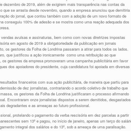
 de dezembro de 2019, além de exigirem mais transparência nas contas da
o que se arrasta desde novembro, quando a empresa anunciou que demitiria
turação do jornal, que contou também com a adoção de um novo formato de
ndrina conseguiu 100% de adesão e se mostra como uma reação adequada dos
presa.
 vendas avulsas e assinaturas, bem como com novas diretrizes impostas
isória em agosto de 2019 a obrigatoriedade da publicação em jornais
o, os gestores da Folha de Londrina passaram a atirar para todos os lados.
ro, que justificou a ação ironicamente como uma retribuição ao que
l”, os gestores da empresa promoveram uma campanha publicitária em favor
aques dos apoiadores do presidente, cuja candidatura foi apoiada em diversas
sultados financeiros com sua ação publicitária, de maneira que partiu para
emissão de dez jornalistas, contrariando o acordo coletivo de trabalho que
assa, os gestores da Folha de Londrina justificaram o processo afirmando
oal. Encontraram onze jornalistas dispostos a serem demitidos, desgastados
ais degradantes e as ameaças ao futuro profissional.
onal, protelando o pagamento da verba rescisória em dez parcelas a partir
emanescentes sem 13º e pagou, no início de janeiro, apenas um terço do salári
gamento integral dos salários e do 13º, sob a ameaça de uma paralisação.