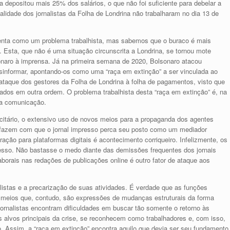
a depositou mais 25% dos salários, o que não foi suficiente para debelar a
talidade dos jornalistas da Folha de Londrina não trabalharam no dia 13 de
senta como um problema trabalhista, mas sabemos que o buraco é mais
. Esta, que não é uma situação circunscrita a Londrina, se tornou mote
onaro à imprensa. Já na primeira semana de 2020, Bolsonaro atacou
esinformar, apontando-os como uma “raça em extinção” a ser vinculada ao
ataque dos gestores da Folha de Londrina à folha de pagamentos, visto que
ados em outra ordem. O problema trabalhista desta “raça em extinção” é, na
da comunicação.
icitário, o extensivo uso de novos meios para a propaganda dos agentes
ais fazem com que o jornal impresso perca seu posto como um mediador
ação para plataformas digitais é acontecimento corriqueiro. Infelizmente, os
ocesso. Não bastasse o medo diante das demissões frequentes dos jornais
borais nas redações de publicações online é outro fator de ataque aos
listas e a precarização de suas atividades. É verdade que as funções
 meios que, contudo, são expressões de mudanças estruturais da forma
jornalistas encontram dificuldades em buscar tão somente o retorno às
 alvos principais da crise, se reconhecem como trabalhadores e, com isso,
Assim, a “raça em extinção” encontra aquilo que devia ser seu fundamento