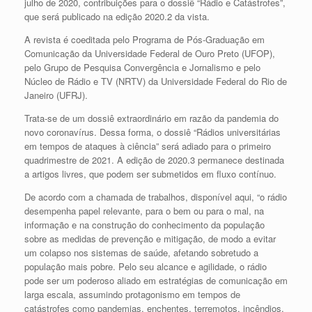
julho de 2020, contribuições para o dossiê “Rádio e Catástrofes”,
que será publicado na edição 2020.2 da vista.
A revista é coeditada pelo Programa de Pós-Graduação em
Comunicação da Universidade Federal de Ouro Preto (UFOP),
pelo Grupo de Pesquisa Convergência e Jornalismo e pelo
Núcleo de Rádio e TV (NRTV) da Universidade Federal do Rio de
Janeiro (UFRJ).
Trata-se de um dossiê extraordinário em razão da pandemia do
novo coronavírus. Dessa forma, o dossiê “Rádios universitárias
em tempos de ataques à ciência” será adiado para o primeiro
quadrimestre de 2021. A edição de 2020.3 permanece destinada
a artigos livres, que podem ser submetidos em fluxo contínuo.
De acordo com a chamada de trabalhos, disponível aqui, “o rádio
desempenha papel relevante, para o bem ou para o mal, na
informação e na construção do conhecimento da população
sobre as medidas de prevenção e mitigação, de modo a evitar
um colapso nos sistemas de saúde, afetando sobretudo a
população mais pobre. Pelo seu alcance e agilidade, o rádio
pode ser um poderoso aliado em estratégias de comunicação em
larga escala, assumindo protagonismo em tempos de
catástrofes como pandemias, enchentes, terremotos, incêndios,