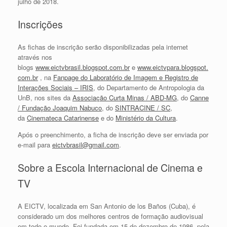
julho de 2018.
Inscrições
As fichas de inscrição serão disponibilizadas pela internet
através nos
blogs
www.eictvbrasil.blogspot.com.br
e
www.eictvpara.blogspot.
com.br
, na
Fanpage do Laboratório de Imagem e Registro de
Interações Sociais – IRIS
, do Departamento de Antropologia da
UnB, nos sites da
Associação Curta Minas / ABD-MG
, do
Canne
/ Fundação Joaquim Nabuco
, do
SINTRACINE / SC
,
da
Cinemateca Catarinense
e do
Ministério da Cultura
.
Após o preenchimento, a ficha de inscrição deve ser enviada por
e-mail para
eictvbrasil@gmail.com
.
Sobre a Escola Internacional de Cinema e
TV
A EICTV, localizada em San Antonio de los Baños (Cuba), é
considerado um dos melhores centros de formação audiovisual
em todo o mundo. Foi fundada em 15 de dezembro de 1986, pela