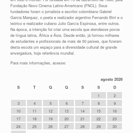
Fundação Novo Cinema Latino-Americano (FNCL). Seus
fundadores foram o jornalista e escritor colombiano Gabriel
Garcia Marquez, o poeta e realizador argentino Fernando Birri e o
teórico e realizador cubano Julio García Espinosa, entre outros.
Na época, a intenção foi criar uma escola que atendesse povos
de língua latina, África a Ásia. Desde então, já formou milhares
de estudantes e profissionais de mais de 50 países, que fizeram
desta escola um espaço para a diversidade cultural de grande
envergadura, hoje referência mundial.
Para mais informações, acesse:
agosto 2026
S
T
Q
Q
S
S
D
1
2
3
4
5
6
7
8
9
10
11
12
13
14
15
16
17
18
19
20
21
22
23
24
25
26
27
28
29
30