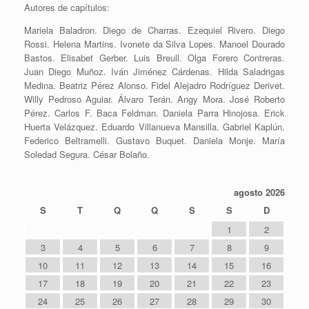
Autores de capítulos:
Mariela Baladron. Diego de Charras. Ezequiel Rivero. Diego
Rossi. Helena Martins. Ivonete da Silva Lopes. Manoel Dourado
Bastos. Elisabet Gerber. Luis Breull. Olga Forero Contreras.
Juan Diego Muñoz. Iván Jiménez Cárdenas. Hilda Saladrigas
Medina. Beatriz Pérez Alonso. Fidel Alejadro Rodríguez Derivet.
Willy Pedroso Aguiar. Álvaro Terán. Angy Mora. José Roberto
Pérez. Carlos F. Baca Feldman. Daniela Parra Hinojosa. Erick
Huerta Velázquez. Eduardo Villanueva Mansilla. Gabriel Kaplún.
Federico Beltramelli. Gustavo Buquet. Daniela Monje. María
Soledad Segura. César Bolaño.
agosto 2026
S
T
Q
Q
S
S
D
1
2
3
4
5
6
7
8
9
10
11
12
13
14
15
16
17
18
19
20
21
22
23
24
25
26
27
28
29
30