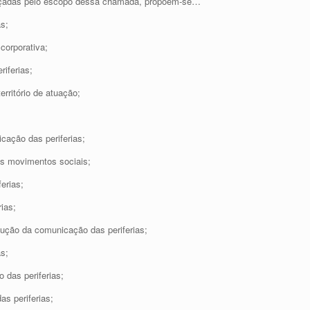
nçadas pelo escopo dessa chamada, propõem-se…
s;
 corporativa;
iferias;
erritório de atuação;
icação das periferias;
os movimentos sociais;
ferias;
ias;
dução da comunicação das periferias;
as;
 das periferias;
as periferias;