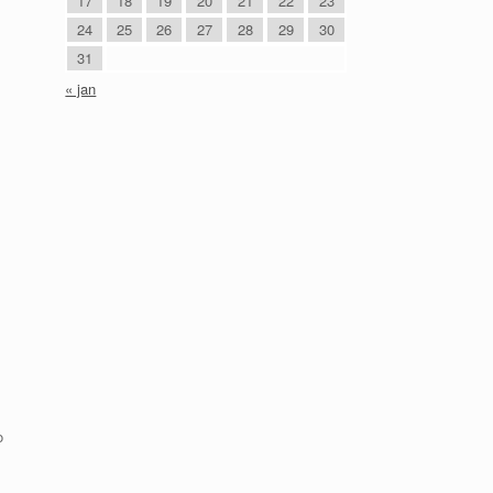
17
18
19
20
21
22
23
24
25
26
27
28
29
30
31
« jan
o