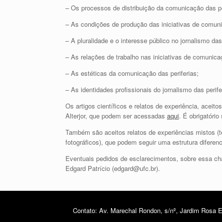
– Os processos de distribuição da comunicação das pe
– As condições de produção das iniciativas de comuni
– A pluralidade e o interesse público no jornalismo das 
– As relações de trabalho nas iniciativas de comunicaç
– As estéticas da comunicação das periferias;
– As identidades profissionais do jornalismo das perife
Os artigos científicos e relatos de experiência, ace
Alterjor, que podem ser acessadas
aqui
. É obrigatóri
Também são aceitos relatos de experiências mistos (t
fotográficos), que podem seguir uma estrutura diferenci
Eventuais pedidos de esclarecimentos, sobre essa ch
Edgard Patrício (edgard@ufc.br).
Contato: Av. Marechal Rondon, s/nº, Jardim Rosa El