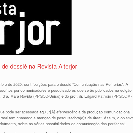
de dossiê na Revista Alterjor
mbro de 2020, contribuições para o dossiê “Comunicação nas Periferias”. A
escritos por comunicadores e pesquisadores que serão publicados na edição
fa. dra. Mara Rovida (PPGCC-Uniso) e do prof. dr. Edgard Patrício (PPGCOM-
 que pode ser acessada
aqui
, “[A] efervescência da produção comunicacional
o Brasil tem chamado a atenção de pesquisadora(e)s da área”. Assim, o objetiv
olvimento, sobre as várias possibilidades da comunicação das periferias”.