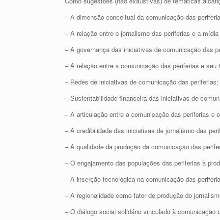
Como sugestões (não exaustivas) de temáticas alca
– A dimensão conceitual da comunicação das periferia
– A relação entre o jornalismo das periferias e a mídia
– A governança das iniciativas de comunicação das per
– A relação entre a comunicação das periferias e seu t
– Redes de iniciativas de comunicação das periferias;
– Sustentabilidade financeira das iniciativas de comun
– A articulação entre a comunicação das periferias e 
– A credibilidade das iniciativas de jornalismo das peri
– A qualidade da produção da comunicação das perifer
– O engajamento das populações das periferias à pro
– A inserção tecnológica na comunicação das periferi
– A regionalidade como fator de produção do jornalismo
– O diálogo social solidário vinculado à comunicação d