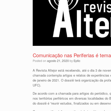
Comunicação nas Periferias é tema 
Posted on
agosto 21, 2020
by
Eptic
A Revista Altejor está recebendo, até o dia 3 de nove
chamada contempla artigos e relatos de experiências 
de janeiro de 2021. O dossiê terá organização da pro
UFC).
De acordo com a chamada para artigos do periódico,
nos territórios periféricos em diversas localidades d
do dossiê é “reunir estudos, finalizados ou em desenv