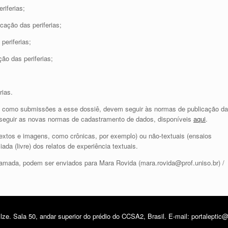
riferias;
cação das periferias;
periferias;
ão das periferias;
rias.
itos como submissões a esse dossiê, devem seguir às normas de publicação da
o seguir as novas normas de cadastramento de dados, disponíveis
aqui
.
extos e imagens, como crônicas, por exemplo) ou não-textuais (ensaios
ada (livre) dos relatos de experiência textuais.
amada, podem ser enviados para Mara Rovida (mara.rovida@prof.uniso.br) /
ze. Sala 50, andar superior do prédio do CCSA2, Brasil. E-mail: portalepti